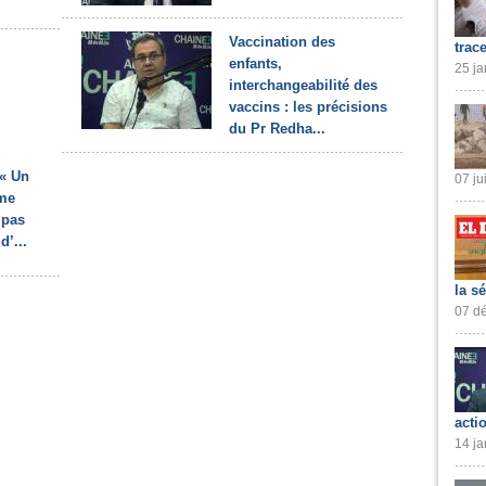
Vaccination des
trac
enfants,
25 ja
interchangeabilité des
vaccins : les précisions
du Pr Redha...
 « Un
07 ju
me
 pas
d’...
la s
07 dé
acti
14 ja