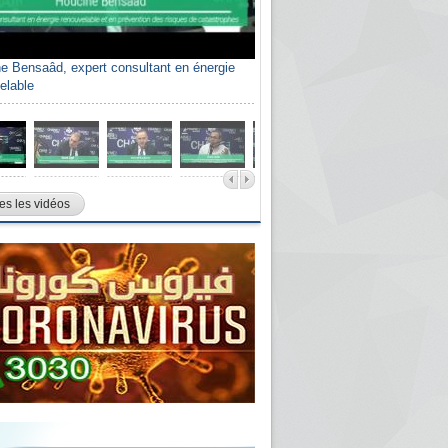
e Bensaâd, expert consultant en énergie
elable
es les vidéos