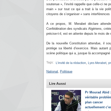
soutenue », l’invité rappelle que celle-ci ne p
main » sur tout ce qui a trait à la vie politi
citoyens de s’organiser « sans interférences 
A ce propos, M. Merabet déclare attendre
Confédération des syndicats Algériens, créée 
précise-t-il, est en attente depuis le mois d
De la nouvelle Constitution attendue, il sou
protège sa liberté d’exercice. Mais autant p
scène politique qui a, jusque là accompagné 
Tags:
,
,
L'invité de la rédaction
Lyes Merabet
p
National
,
Politique
Lire Aussi
Pr Mourad Abid :
véritable problè
plan cancer
actuellement c’e