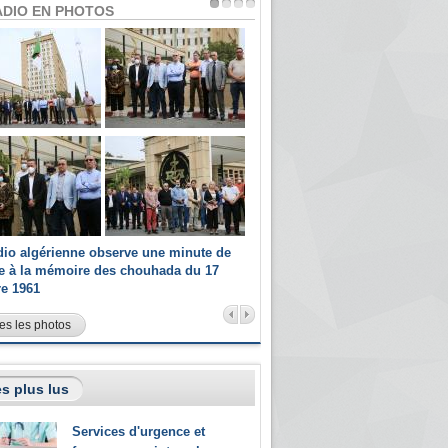
ADIO EN PHOTOS
dio algérienne observe une minute de
Les champions paralympiques 
ce à la mémoire des chouhada du 17
Radio Algérienne et recrutés 
re 1961
sportifs
es les photos
s plus lus
Services d'urgence et