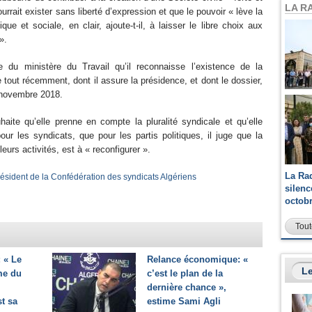
LA R
ourrait exister sans liberté d’expression et que le pouvoir « lève la
que et sociale, en clair, ajoute-t-il, à laisser le libre choix aux
».
 du ministère du Travail qu’il reconnaisse l’existence de la
tout récemment, dont il assure la présidence, et dont le dossier,
e novembre 2018.
haite qu’elle prenne en compte la pluralité syndicale et qu’elle
our les syndicats, que pour les partis politiques, il juge que la
leurs activités, est à « reconfigurer ».
La Ra
résident de la Confédération des syndicats Algériens
silen
octob
Tout
 « Le
Relance économique: «
Le
me du
c’est le plan de la
dernière chance »,
st sa
estime Sami Agli