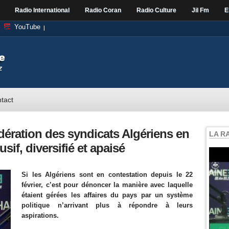
Radio International
Radio Coran
Radio Culture
Jil Fm
E
YouTube
tact
dération des syndicats Algériens en
LA R
sif, diversifié et apaisé
Si les Algériens sont en contestation depuis le 22
février, c’est pour dénoncer la manière avec laquelle
étaient gérées les affaires du pays par un système
politique n’arrivant plus à répondre à leurs
aspirations.