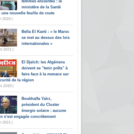
femmes enceintes : le
ministère de la Santé
e une nouvelle feuille de route
n 2020 |
Bella El Kanti : « le Maroc
se met au dessus des lois
internationales »
in 2021 |
El Djeïch: les Algériens
doivent se "tenir prêts" à
faire face à la menace sur
écurité de la région
c 2020 |
Boukhalfa Yaïci,
président du Cluster
énergie solaire : aucune
on n'est engagée concrètement
n 2021 |