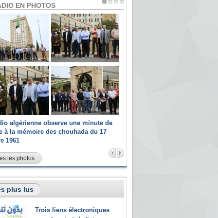
ADIO EN PHOTOS
dio algérienne observe une minute de
Les champions paralympiques 
ce à la mémoire des chouhada du 17
Radio Algérienne et recrutés 
re 1961
sportifs
es les photos
s plus lus
Trois liens électroniques