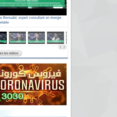
e Bensaâd, expert consultant en énergie
elable
es les vidéos