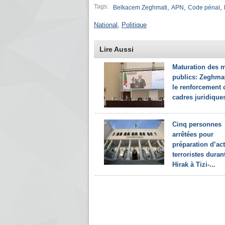
Tags:
,
,
,
Belkacem Zeghmati
APN
Code pénal
National
,
Politique
Lire Aussi
Maturation des 
publics: Zeghma
le renforcement 
cadres juridiques
Cinq personnes
arrêtées pour
préparation d’ac
terroristes durant
Hirak à Tizi-...