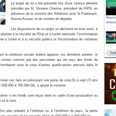
Le projet de loi a été présenté lors d'une séance plénière
présidée par M. Slimane Chenine, président de l'APN, en
présence de la ministre des Relations avec le Parlement,
Houcin
Basma Azouar, et de nombre de députés.
renouv
Les dispositions de ce projet se déclinent en trois axes, à
atteinte à la sécurité de l'Etat et à l'unité nationale, l’incrimination
te à l'ordre et à la sécurité publics et l'incrimination de certaines
Tout
nt la cohésion sociale étaient apparus ces dernières années, le
 crimes commis par des personnes qui ont reçu des fonds de
ys tombaient sous le coup d’autres qualifications prévues dans le
riminer ces faits en prévoyant une peine de cinq (5) à sept (7) ans
500.000 à 700.000 DA, a ajouté le ministre.
a peine si les fonds sont reçus dans le cadre d’une association ou
e et le nom.
n plan préparé à l’intérieur ou à l’extérieur du pays, la peine
 ans assortie d’une amende allant de 500.000 à 1.000.000 da.