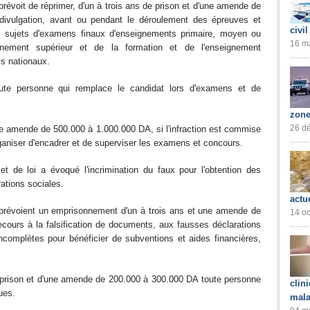
prévoit de réprimer, d'un à trois ans de prison et d'une amende de
divulgation, avant ou pendant le déroulement des épreuves et
civil
s sujets d'examens finaux d'enseignements primaire, moyen ou
16 ma
nement supérieur et de la formation et de l'enseignement
ls nationaux.
ute personne qui remplace le candidat lors d'examens et de
zone
26 dé
ne amende de 500.000 à 1.000.000 DA, si l'infraction est commise
ganiser d'encadrer et de superviser les examens et concours.
jet de loi a évoqué l'incrimination du faux pour l'obtention des
ations sociales.
actu
te prévoient un emprisonnement d'un à trois ans et une amende de
14 oc
cours à la falsification de documents, aux fausses déclarations
 incomplètes pour bénéficier de subventions et aides financières,
 prison et d'une amende de 200.000 à 300.000 DA toute personne
clin
ues.
mala