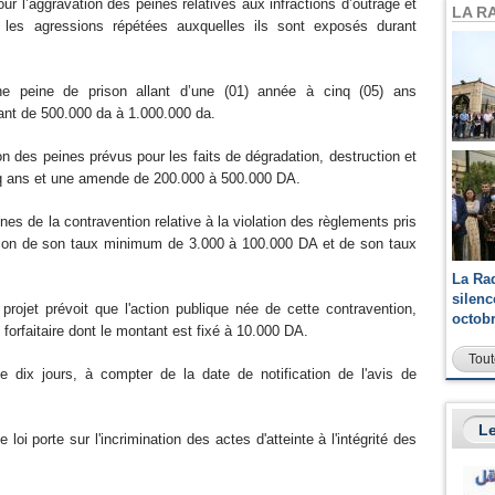
ur l’aggravation des peines relatives aux infractions d’outrage et
LA R
les agressions répétées auxquelles ils sont exposés durant
une peine de prison allant d’une (01) année à cinq (05) ans
ant de 500.000 da à 1.000.000 da.
ion des peines prévus pour les faits de dégradation, destruction et
inq ans et une amende de 200.000 à 500.000 DA.
ines de la contravention relative à la violation des règlements pris
évation de son taux minimum de 3.000 à 100.000 DA et de son taux
La Ra
silen
projet prévoit que l'action publique née de cette contravention,
octob
forfaitaire dont le montant est fixé à 10.000 DA.
Tout
 de dix jours, à compter de la date de notification de l'avis de
Le
e loi porte sur l'incrimination des actes d'atteinte à l'intégrité des