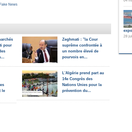
04 ma
Fake News
expo
28 ju
marchés
Zeghmati : "la Cour
ti pour
suprême confrontée à
des
un nombre élevé de
...
pourvois en...
L'Algérie prend part au
14e Congrès des
tes
Nations Unies pour la
 le
prévention du...