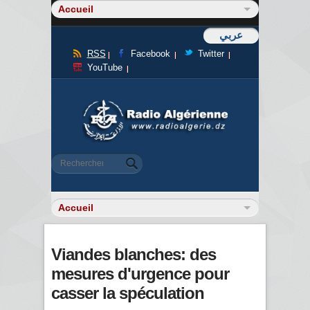
عربي
RSS
Facebook
Twitter
YouTube
Formulaire de recherche
Rechercher
Viandes blanches: des
mesures d'urgence pour
casser la spéculation