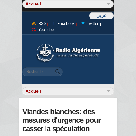
عربي
RSS
Facebook
Twitter
YouTube
Formulaire de recherche
Rechercher
Viandes blanches: des
mesures d'urgence pour
casser la spéculation