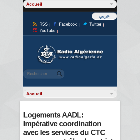
عربي
RSS
Facebook
Twitter
YouTube
Formulaire de recherche
Rechercher
Logements AADL:
Impérative coordination
avec les services du CTC