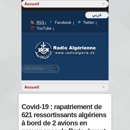
عربي
RSS
Facebook
Twitter
YouTube
Formulaire de recherche
Rechercher
Covid-19 : rapatriement de
621 ressortissants algériens
à bord de 2 avions en