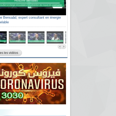
e Bensaâd, expert consultant en énergie
elable
es les vidéos