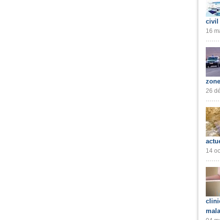
civil
16 ma
zone
26 dé
actu
14 oc
clin
mala