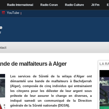
Radio International
Radio Coran
Radio Culture
Jil Fm
E
YouTube
tact
de de malfaiteurs à Alger
LA R
Les services de Sûreté de la wilaya d'Alger ont
démantelé une bande de malfaiteurs à Bachdjerrah
(Alger), composée de cinq individus qui entrainaient
les citoyens pour les délester de leur argent sous
prétexte de leur assurer le change en diverses, a
indiqué samedi un communiqué de la Direction
générale de la Sûreté nationale (DGSN).