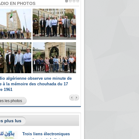
ADIO EN PHOTOS
dio algérienne observe une minute de
Les champions paralympiques 
ce à la mémoire des chouhada du 17
Radio Algérienne et recrutés 
re 1961
sportifs
es les photos
s plus lus
Trois liens électroniques