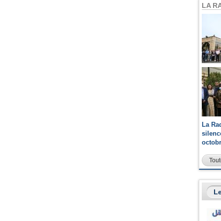
LA R
La Ra
silen
octob
Tout
Le