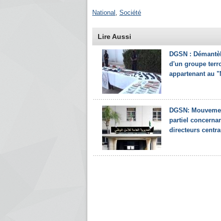
National
,
Société
Lire Aussi
DGSN : Démantè
d'un groupe terro
appartenant au 
DGSN: Mouveme
partiel concernan
directeurs centr