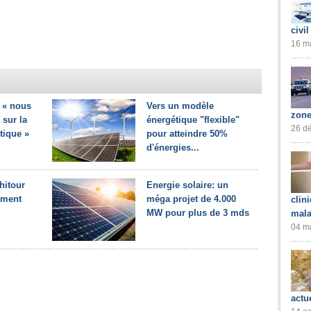
civil
16 ma
: « nous
Vers un modèle
zone
sur la
énergétique "flexible"
26 dé
tique »
pour atteindre 50%
d'énergies...
hitour
Energie solaire: un
ement
méga projet de 4.000
clin
MW pour plus de 3 mds
mala
04 ma
actu