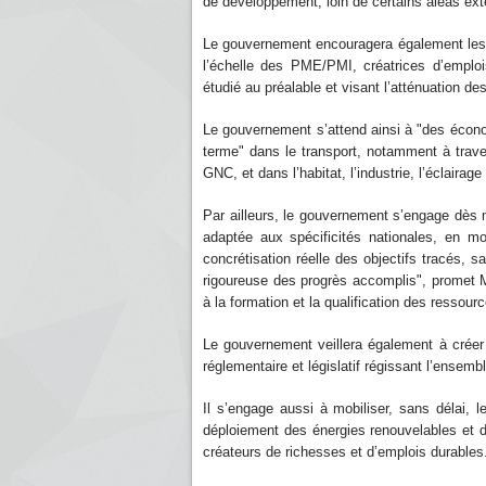
de développement, loin de certains aléas exté
Le gouvernement encouragera également les ac
l’échelle des PME/PMI, créatrices d’emplo
étudié au préalable et visant l’atténuation de
Le gouvernement s’attend ainsi à "des écono
terme" dans le transport, notamment à trave
GNC, et dans l’habitat, l’industrie, l’éclairage
Par ailleurs, le gouvernement s’engage dès 
adaptée aux spécificités nationales, en mo
concrétisation réelle des objectifs tracés, s
rigoureuse des progrès accomplis", promet 
à la formation et la qualification des ressour
Le gouvernement veillera également à créer
réglementaire et législatif régissant l’ensem
Il s’engage aussi à mobiliser, sans délai, le
déploiement des énergies renouvelables et di
créateurs de richesses et d’emplois durables