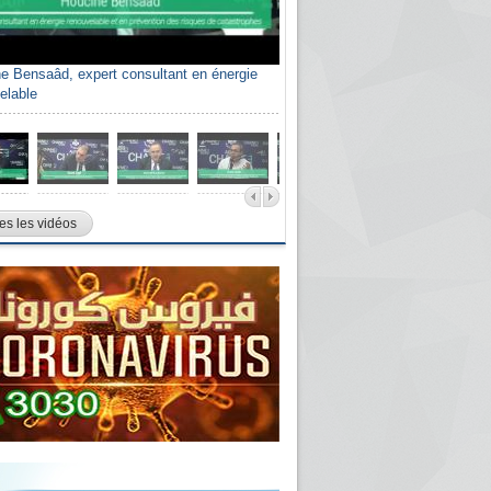
e Bensaâd, expert consultant en énergie
elable
es les vidéos