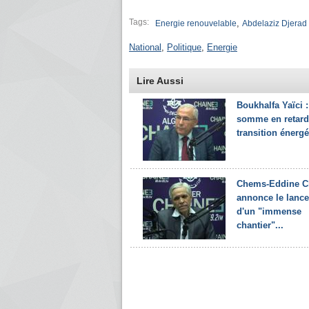
Tags:
,
Energie renouvelable
Abdelaziz Djerad
National
,
Politique
,
Energie
Lire Aussi
Boukhalfa Yaïci 
somme en retard 
transition énergé
Chems-Eddine C
annonce le lanc
d'un "immense
chantier"...