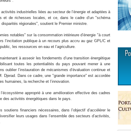
rieurs".
tivités industrielles liées au secteur de l’énergie et adaptées à
is et de richesses locales, et ce, dans le cadre d’un "schéma
s disparités régionales", soutient le Premier ministre.
mies notables" sur la consommation intérieure d’énergie "à court
rs l’incitation publique à un recours plus accru au gaz GPL/C et
 public, les ressources en eau et l’agriculture.
maintenant à asseoir les fondements d’une transition énergétique
bilisant toutes les potentialités du pays pouvant mener à une
ans oublier l’instauration de mécanismes d’évaluation continue et
M. Djerad. Dans ce cadre, une "grande importance" est accordée
ces humaines, la recherche et l’innovation.
 l’écosystème approprié à une amélioration effective des cadres
ble des activités énergétiques dans le pays.
s soutiens financiers nécessaires, dans l’objectif d’accélérer le
versifier leurs usages dans l’ensemble des secteurs d’activités,
.