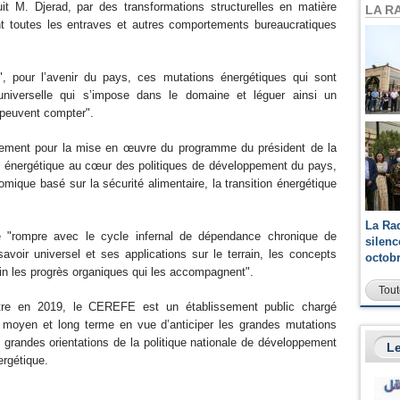
 M. Djerad, par des transformations structurelles en matière
LA R
t toutes les entraves et autres comportements bureaucratiques
s", pour l’avenir du pays, ces mutations énergétiques qui sont
universelle qui s’impose dans le domaine et léguer ainsi un
s peuvent compter".
rnement pour la mise en œuvre du programme du président de la
on énergétique au cœur des politiques de développement du pays,
mique basé sur la sécurité alimentaire, la transition énergétique
La Ra
té "rompre avec le cycle infernal de dépendance chronique de
silen
savoir universel et ses applications sur le terrain, les concepts
octob
in les progrès organiques qui les accompagnent".
Tout
tre en 2019, le CEREFE est un établissement public chargé
à moyen et long terme en vue d’anticiper les grandes mutations
s grandes orientations de la politique nationale de développement
Le
ergétique.