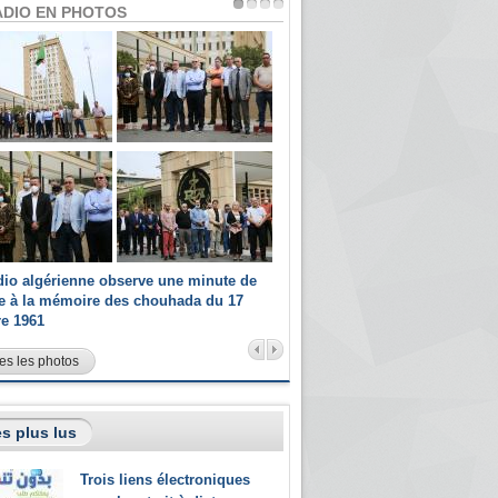
ADIO EN PHOTOS
dio algérienne observe une minute de
Les champions paralympiques 
ce à la mémoire des chouhada du 17
Radio Algérienne et recrutés 
re 1961
sportifs
es les photos
s plus lus
Trois liens électroniques