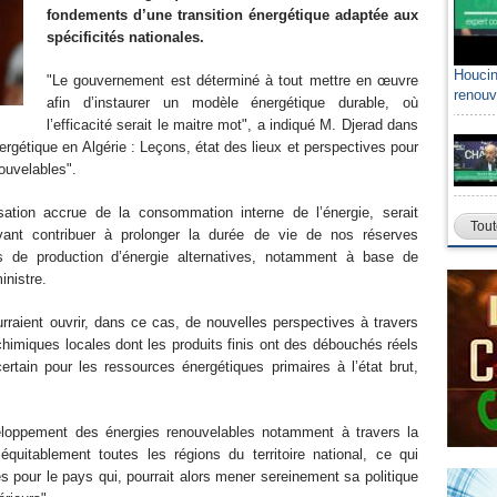
fondements d’une transition énergétique adaptée aux
spécificités nationales.
Houcin
"Le gouvernement est déterminé à tout mettre en œuvre
renouv
afin d’instaurer un modèle énergétique durable, où
l’efficacité serait le maitre mot", a indiqué M. Djerad dans
ergétique en Algérie : Leçons, état des lieux et perspectives pour
ouvelables".
sation accrue de la consommation interne de l’énergie, serait
Tout
ant contribuer à prolonger la durée de vie de nos réserves
ns de production d’énergie alternatives, notamment à base de
inistre.
raient ouvrir, dans ce cas, de nouvelles perspectives à travers
chimiques locales dont les produits finis ont des débouchés réels
ertain pour les ressources énergétiques primaires à l’état brut,
eloppement des énergies renouvelables notamment à travers la
quitablement toutes les régions du territoire national, ce qui
s pour le pays qui, pourrait alors mener sereinement sa politique