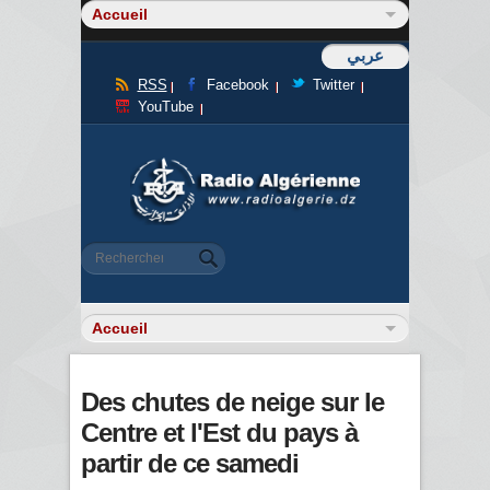
عربي
RSS
Facebook
Twitter
YouTube
Formulaire de recherche
Rechercher
Des chutes de neige sur le
Centre et l'Est du pays à
partir de ce samedi