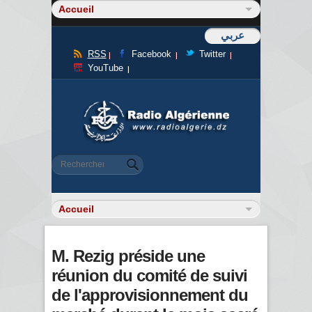
عربي
RSS
Facebook
Twitter
YouTube
Formulaire de recherche
Rechercher
M. Rezig préside une
réunion du comité de suivi
de l'approvisionnement du