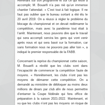
Revenant sur son programme et sur ce qui reste à
accomplir, M. Bouarifi n’a pas nié qu’un immense
chantier l’attendait. « C’est tout à fait logique. Il ne
faut pas oublier que le bureau sortant a été élu le
20 avril 2019. On a réussi à régler le problème du
blocage du championnat et on devait redémarrer la
compétition, mais avec la pandémie tout était à
l’arrêt. Maintenant, nous pouvons dire que le travail
qui sera accompli servira les gens qui vont venir
après nous et qui sera basé sur la formation, car
sans formation nous ne pouvons pas aller loin », a
indiqué le premier responsable de la FABB.
Concernant la reprise du championnat cette saison,
M. Bouarifi a révélé que les clubs sont dans
l’incapacité de commencer la compétition faute de
moyens. « Honnêtement, les clubs n’ont pas les
moyens de démarrer cette compétition. On a
demandé au ministère de débloquer au moins deux
millions de dinars par club afin de nous permettre
d’entamer la Coupe fédérale qui fera office de
préparation à la saison 2021-2022. Maintenant, et
vu que les clubs n’ont pas les moyens on risque de