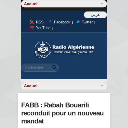
عربي
RSS
Facebook
Twitter
YouTube
Formulaire de recherche
Rechercher
FABB : Rabah Bouarifi
reconduit pour un nouveau
mandat