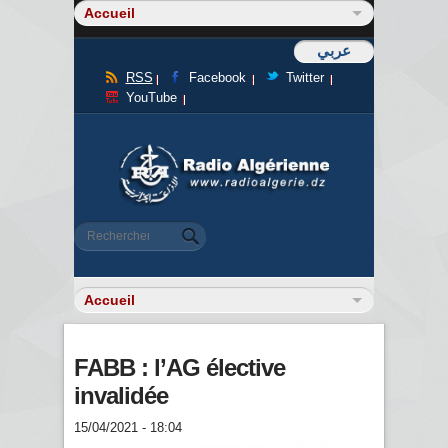
عربي
RSS
Facebook
Twitter
YouTube
Formulaire de recherche
Rechercher
FABB : l’AG élective
invalidée
15/04/2021 - 18:04