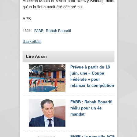
Abdellah Moula et 6 voix pour Ramzy Belhadj, alors
qu'un bulletin avait été déclaré nul.
APS
Tags:
,
FABB
Rabah Bouarifi
Basketball
Lire Aussi
Prévue à partir du 18
juin, une « Coupe
Fédérale » pour
relancer la compétition
FABB : Rabah Bouarifi
réélu pour un 4e
mandat
FABB : la nouvelle AGE