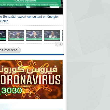
e Bensaâd, expert consultant en énergie
elable
es les vidéos