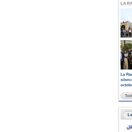
LA R
La Ra
silen
octob
Tout
Le