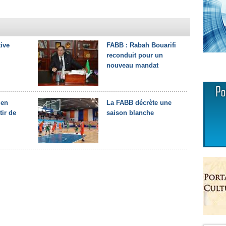
tive
FABB : Rabah Bouarifi
reconduit pour un
nouveau mandat
 en
La FABB décrète une
tir de
saison blanche