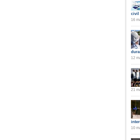
civil
16 ma
dura
12 ma
21 ma
inte
10 ma