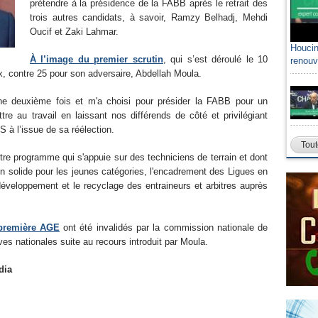
prétendre à la présidence de la FABB après le retrait des
trois autres candidats, à savoir, Ramzy Belhadj, Mehdi
Oucif et Zaki Lahmar.
Houcin
À l’image du premier scrutin
, qui s’est déroulé le 10
renouv
oix, contre 25 pour son adversaire, Abdellah Moula.
ne deuxième fois et m'a choisi pour présider la FABB pour un
re au travail en laissant nos différends de côté et privilégiant
PS à l’issue de sa réélection.
Tout
tre programme qui s'appuie sur des techniciens de terrain et dont
on solide pour les jeunes catégories, l'encadrement des Ligues en
éveloppement et le recyclage des entraineurs et arbitres auprès
 première AGE
ont été invalidés par la commission nationale de
es nationales suite au recours introduit par Moula.
dia