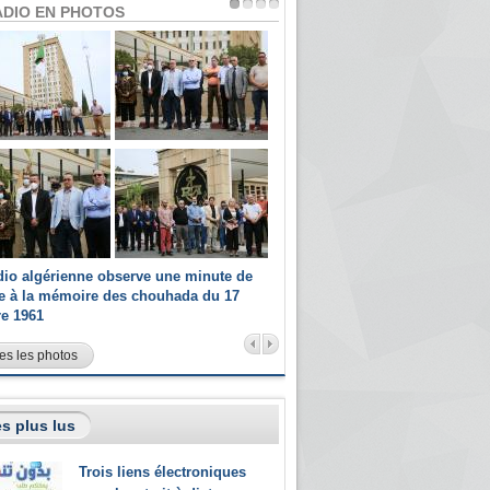
ADIO EN PHOTOS
dio algérienne observe une minute de
Les champions paralympiques 
ce à la mémoire des chouhada du 17
Radio Algérienne et recrutés 
re 1961
sportifs
es les photos
s plus lus
Trois liens électroniques