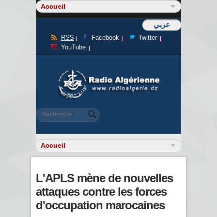
عربي
RSS
Facebook
Twitter
YouTube
Formulaire de recherche
Rechercher
L'APLS mène de nouvelles
attaques contre les forces
d'occupation marocaines