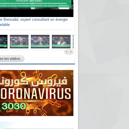
e Bensaâd, expert consultant en énergie
elable
es les vidéos