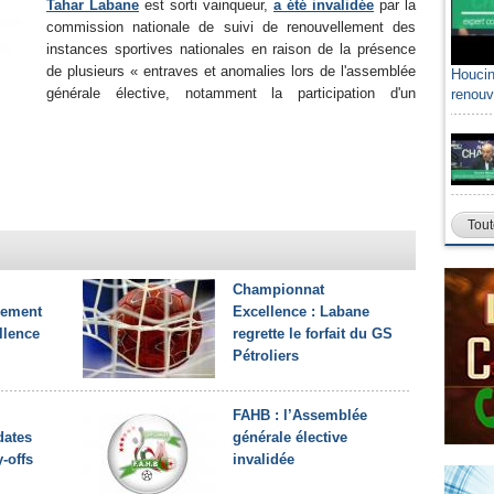
Tahar Labane
est sorti vainqueur,
a été invalidée
par la
commission nationale de suivi de renouvellement des
instances sportives nationales en raison de la présence
de plusieurs « entraves et anomalies lors de l'assemblée
Houcin
générale élective, notamment la participation d'un
renouv
Tout
Championnat
llement
Excellence : Labane
llence
regrette le forfait du GS
Pétroliers
FAHB : l’Assemblée
dates
générale élective
-offs
invalidée