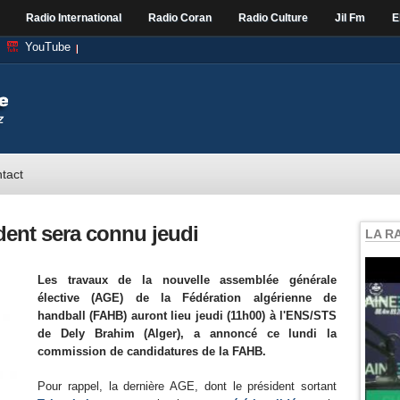
Radio International
Radio Coran
Radio Culture
Jil Fm
E
YouTube
tact
dent sera connu jeudi
LA R
Les travaux de la nouvelle assemblée générale
élective (AGE) de la Fédération algérienne de
handball (FAHB) auront lieu jeudi (11h00) à l'ENS/STS
de Dely Brahim (Alger), a annoncé ce lundi la
commission de candidatures de la FAHB.
Pour rappel, la dernière AGE, dont le président sortant