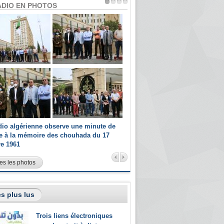
ADIO EN PHOTOS
dio algérienne observe une minute de
Les champions paralympiques 
ce à la mémoire des chouhada du 17
Radio Algérienne et recrutés 
re 1961
sportifs
es les photos
s plus lus
Trois liens électroniques