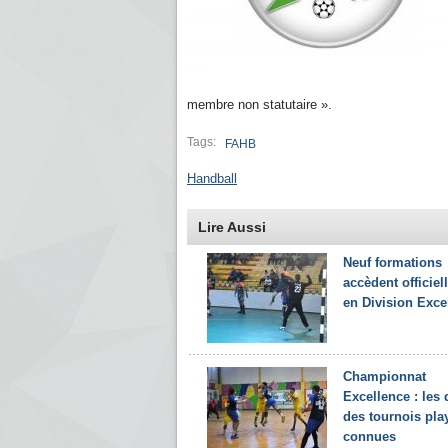
membre non statutaire ».
Tags:
FAHB
Handball
Lire Aussi
Neuf formations
accèdent officie
en Division Exce
Championnat
Excellence : les 
des tournois play
connues