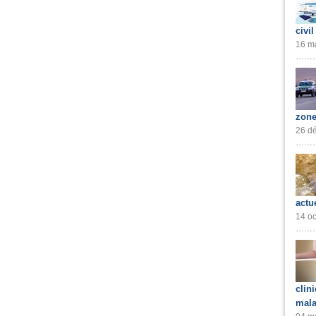
civil
16 ma
zone
26 dé
actu
14 oc
clin
mala