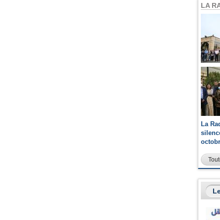
LA R
La Ra
silen
octob
Tout
Le