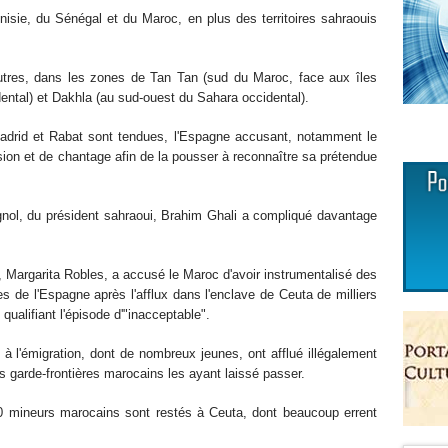
Tunisie, du Sénégal et du Maroc, en plus des territoires sahraouis
tres, dans les zones de Tan Tan (sud du Maroc, face aux îles
ental) et Dakhla (au sud-ouest du Sahara occidental).
Madrid et Rabat sont tendues, l'Espagne accusant, notamment le
ion et de chantage afin de la pousser à reconnaître sa prétendue
gnol, du président sahraoui, Brahim Ghali a compliqué davantage
 Margarita Robles, a accusé le Maroc d'avoir instrumentalisé des
es de l'Espagne après l'afflux dans l'enclave de Ceuta de milliers
qualifiant l'épisode d'"inacceptable".
à l'émigration, dont de nombreux jeunes, ont afflué illégalement
s garde-frontières marocains les ayant laissé passer.
00 mineurs marocains sont restés à Ceuta, dont beaucoup errent