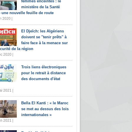
femmes enceintes : le
ministère de la Santé
e une nouvelle feuille de route
n 2020 |
El Djeïch: les Algériens
doivent se "tenir prêts" à
faire face à la menace sur
écurité de la région
c 2020 |
Trois liens électroniques
pour le retrait à distance
des documents d'état
i 2021 |
Bella El Kanti : « le Maroc
se met au dessus des lois
internationales »
in 2021 |