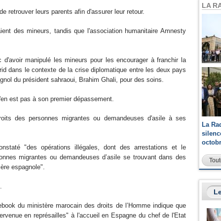
LA R
e retrouver leurs parents afin d'assurer leur retour.
aient des mineurs, tandis que l'association humanitaire Amnesty
 d'avoir manipulé les mineurs pour les encourager à franchir la
rid dans le contexte de la crise diplomatique entre les deux pays
pagnol du président sahraoui, Brahim Ghali, pour des soins.
n'en est pas à son premier dépassement.
roits des personnes migrantes ou demandeuses d'asile à ses
La Ra
silen
octob
staté "des opérations illégales, dont des arrestations et le
onnes migrantes ou demandeuses d’asile se trouvant dans des
Tout
ère espagnole".
.
Le
ebook du ministère marocain des droits de l’Homme indique que
tervenue en représailles" à l'accueil en Espagne du chef de l'Etat