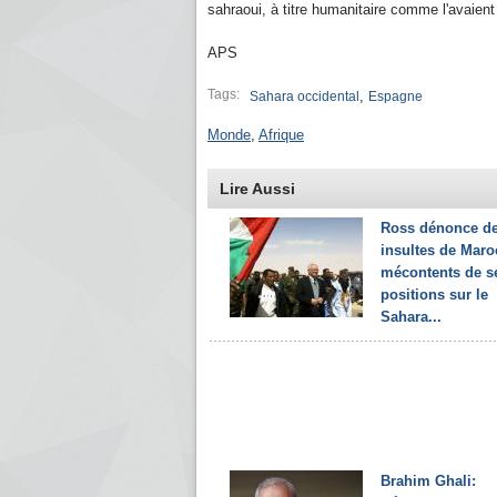
sahraoui, à titre humanitaire comme l'avaient
APS
Tags:
,
Sahara occidental
Espagne
Monde
,
Afrique
Lire Aussi
Ross dénonce d
insultes de Maro
mécontents de s
positions sur le
Sahara...
Brahim Ghali: