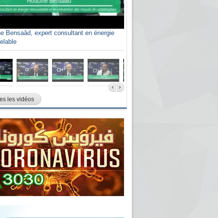
e Bensaâd, expert consultant en énergie
elable
es les vidéos