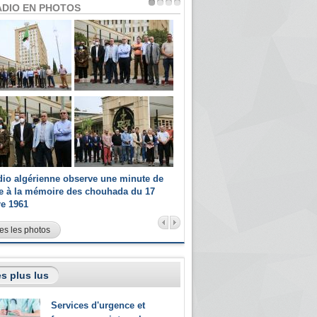
ADIO EN PHOTOS
dio algérienne observe une minute de
Les champions paralympiques 
ce à la mémoire des chouhada du 17
Radio Algérienne et recrutés 
re 1961
sportifs
es les photos
s plus lus
Services d'urgence et