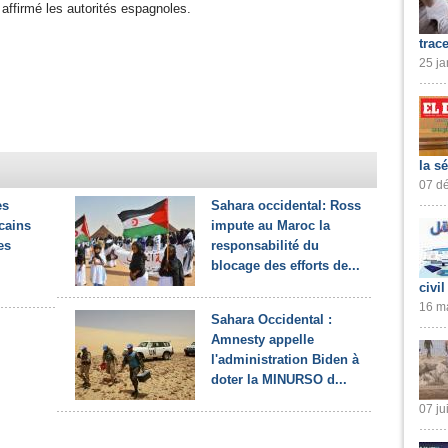
 affirmé les autorités espagnoles.
trac
25 ja
la s
07 dé
es
Sahara occidental: Ross
cains
impute au Maroc la
es
responsabilité du
blocage des efforts de...
civil
16 ma
Sahara Occidental :
Amnesty appelle
l'administration Biden à
doter la MINURSO d...
07 ju