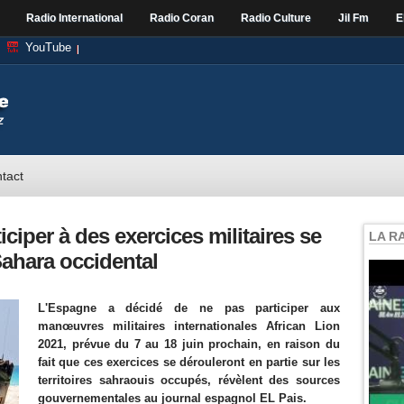
Radio International
Radio Coran
Radio Culture
Jil Fm
E
YouTube
tact
ciper à des exercices militaires se
LA R
Sahara occidental
L'Espagne a décidé de ne pas participer aux
manœuvres militaires internationales African Lion
2021, prévue du 7 au 18 juin prochain, en raison du
fait que ces exercices se dérouleront en partie sur les
territoires sahraouis occupés, révèlent des sources
gouvernementales au journal espagnol EL Pais.