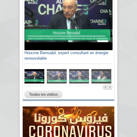
Houcine Bensaâd, expert consultant en énergie
Sami Agli, président de la Confédération
renouvelable
algérienne du patronat citoyen CAPC
Toutes les vidéos