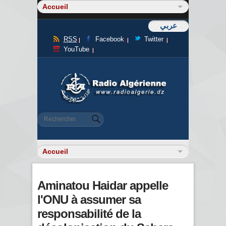
عربي
RSS
Facebook
Twitter
YouTube
Formulaire de recherche
Rechercher
Aminatou Haidar appelle
l'ONU à assumer sa
responsabilité de la