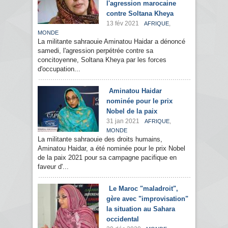
l'agression marocaine
contre Soltana Kheya
13 fév 2021
,
AFRIQUE
MONDE
La militante sahraouie Aminatou Haidar a dénoncé
samedi, l'agression perpétrée contre sa
concitoyenne, Soltana Kheya par les forces
d'occupation...
Aminatou Haidar
nominée pour le prix
Nobel de la paix
31 jan 2021
,
AFRIQUE
MONDE
La militante sahraouie des droits humains,
Aminatou Haidar, a été nominée pour le prix Nobel
de la paix 2021 pour sa campagne pacifique en
faveur d'...
Le Maroc "maladroit",
gère avec "improvisation"
la situation au Sahara
occidental