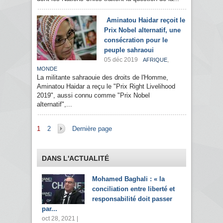
Aminatou Haidar reçoit le
Prix Nobel alternatif, une
consécration pour le
peuple sahraoui
05 déc 2019
,
AFRIQUE
MONDE
La militante sahraouie des droits de l'Homme,
Aminatou Haidar a reçu le "Prix Right Livelihood
2019", aussi connu comme "Prix Nobel
alternatif",...
Pages
1
2
Dernière page
DANS L'ACTUALITÉ
Mohamed Baghali : « la
conciliation entre liberté et
responsabilité doit passer
par...
oct 28, 2021 |