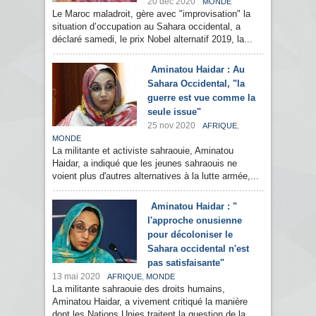
20 déc 2020
MONDE
Le Maroc maladroit, gère avec "improvisation" la
situation d’occupation au Sahara occidental, a
déclaré samedi, le prix Nobel alternatif 2019, la...
Aminatou Haidar : Au
Sahara Occidental, "la
guerre est vue comme la
seule issue"
25 nov 2020
,
AFRIQUE
MONDE
La militante et activiste sahraouie, Aminatou
Haidar, a indiqué que les jeunes sahraouis ne
voient plus d'autres alternatives à la lutte armée,...
Aminatou Haidar : "
l'approche onusienne
pour décoloniser le
Sahara occidental n'est
pas satisfaisante"
13 mai 2020
,
AFRIQUE
MONDE
La militante sahraouie des droits humains,
Aminatou Haidar, a vivement critiqué la manière
dont les Nations Unies traitent la question de la...