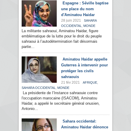
Espagne : Séville baptise
une place du nom
d'Aminatou Haidar
28 juin 2021
SAHARA
,
OCCIDENTAL
MONDE
La militante sahraoui, Aminatou Haidar, figure
emblématique de la lutte pour le droit du peuple
sahraoui à l’autodétermination fait désormais
partie...
Aminatou Haidar appelle
Guterres à intervenir pour
protéger les civils
sahraouis
21 fév 2021
,
AFRIQUE
,
SAHARA OCCIDENTAL
MONDE
La présidente de l’Instance sahraouie contre
l'occupation marocaine (ISACOM), Aminatou
Haidar, a appelé le secrétaire général onusien,
Antonio...
Sahara occidental:
Aminatou Haidar dénonce