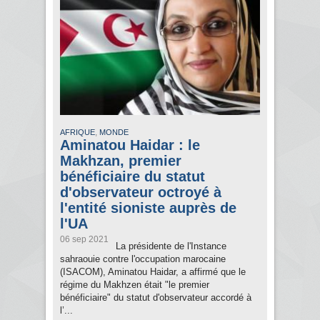
,
AFRIQUE
MONDE
Aminatou Haidar : le
Makhzan, premier
bénéficiaire du statut
d'observateur octroyé à
l'entité sioniste auprès de
l'UA
06 sep 2021
La présidente de l'Instance
sahraouie contre l'occupation marocaine
(ISACOM), Aminatou Haidar, a affirmé que le
régime du Makhzen était "le premier
bénéficiaire" du statut d'observateur accordé à
l’...