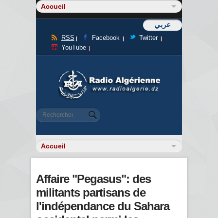
عربي
RSS
Facebook
Twitter
YouTube
Formulaire de recherche
Rechercher
Affaire "Pegasus": des
militants partisans de
l'indépendance du Sahara