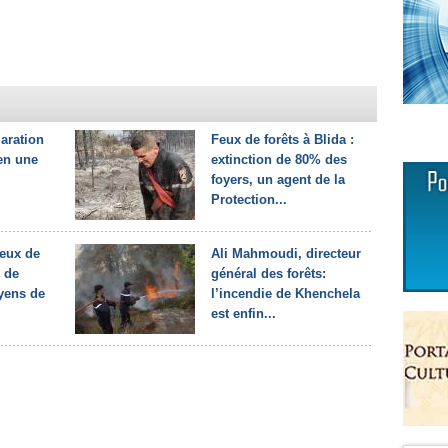
laration
Feux de forêts à Blida :
en une
extinction de 80% des
foyers, un agent de la
Protection...
feux de
Ali Mahmoudi, directeur
é de
général des forêts:
yens de
l’incendie de Khenchela
est enfin...