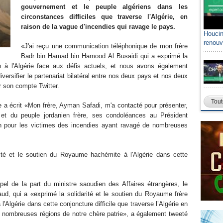
gouvernement et le peuple algériens dans les
circonstances difficiles que traverse l'Algérie, en
raison de la vague d'incendies qui ravage le pays.
Houcin
renouv
«J'ai reçu une communication téléphonique de mon frère
Badr bin Hamad bin Hamood Al Busaidi qui a exprimé la
n à l'Algérie face aux défis actuels, et nous avons également
versifier le partenariat bilatéral entre nos deux pays et nos deux
r son compte Twitter.
Tout
e a écrit «Mon frère, Ayman Safadi, m'a contacté pour présenter,
et du peuple jordanien frère, ses condoléances au Président
n pour les victimes des incendies ayant ravagé de nombreuses
rité et le soutien du Royaume hachémite à l'Algérie dans cette
l de la part du ministre saoudien des Affaires étrangères, le
ud, qui a «exprimé la solidarité et le soutien du Royaume frère
'Algérie dans cette conjoncture difficile que traverse l’Algérie en
e nombreuses régions de notre chère patrie», a également tweeté