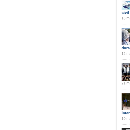
civil
16 ma
dura
12 ma
21 ma
inte
10 ma