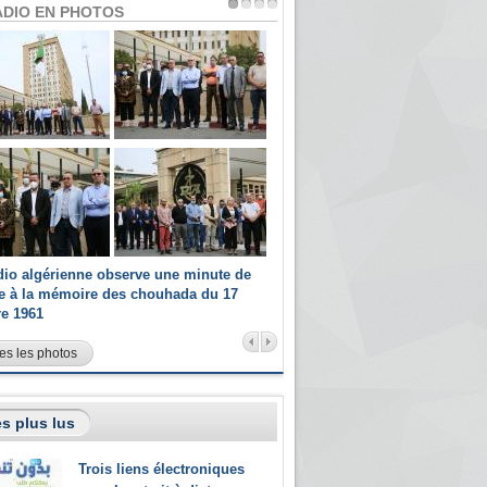
ADIO EN PHOTOS
dio algérienne observe une minute de
Les champions paralympiques 
ce à la mémoire des chouhada du 17
Radio Algérienne et recrutés 
re 1961
sportifs
es les photos
s plus lus
Trois liens électroniques