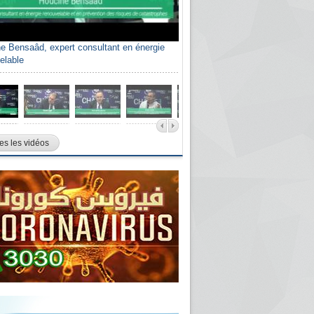
e Bensaâd, expert consultant en énergie
elable
es les vidéos