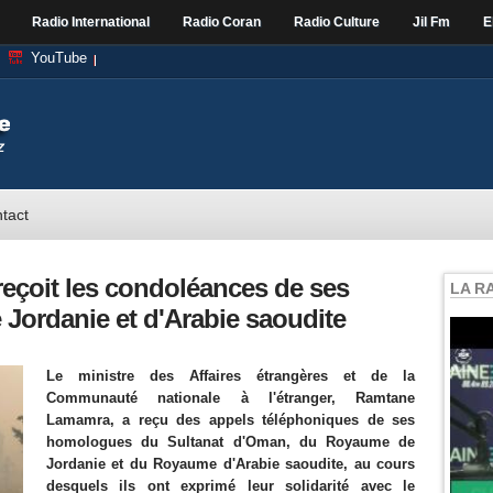
Radio International
Radio Coran
Radio Culture
Jil Fm
E
YouTube
tact
reçoit les condoléances de ses
LA R
ordanie et d'Arabie saoudite
Le ministre des Affaires étrangères et de la
Communauté nationale à l'étranger, Ramtane
Lamamra, a reçu des appels téléphoniques de ses
homologues du Sultanat d'Oman, du Royaume de
Jordanie et du Royaume d'Arabie saoudite, au cours
desquels ils ont exprimé leur solidarité avec le