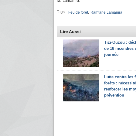
M. Lamamra.
Tags:
,
Feu de forêt
Ramtane Lamamra
Lire Aussi
Tizi-Ouzou : déc
de 18 incendies 
journée
Lutte contre les 
forêts : nécessit
renforcer les mo
prévention