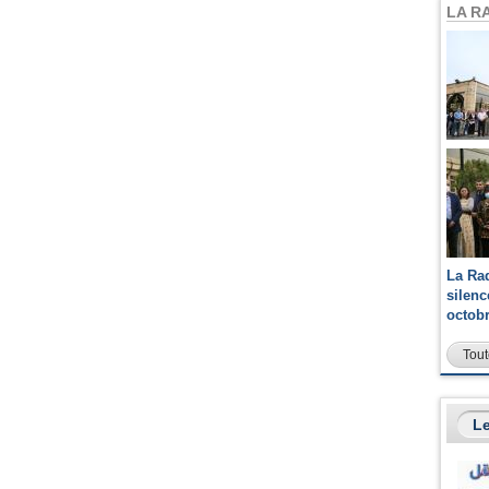
LA R
La Ra
silen
octob
Tout
Le