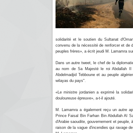
solidarité et le soutien du Sultanat d'Oma
convenu de la nécessité de renforcer et de di
peuples frères», a écrit jeudi M. Lamamra su
Dans un autre tweet, le chef de la diplomati
au nom de Sa Majesté le roi Abdallah II 
Abdelmadjid Tebboune et au peuple algérie
wilayas du pays".
«Le ministre jordanien a exprimé la solida
douloureuse épreuve», a-t-il ajouté.
M. Lamamra a également reçu un autre appe
Prince Faisal Bin Farhan Bin Abdullah Al Sa
d'Arabie saoudite, gouvernement et peuple, à l
raison de la vague d'incendies qui ravage d