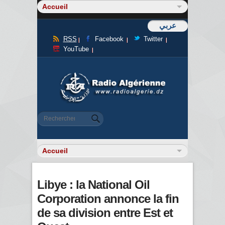
عربي
RSS
Facebook
Twitter
YouTube
Formulaire de recherche
Rechercher
Libye : la National Oil
Corporation annonce la fin
de sa division entre Est et