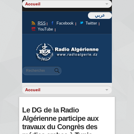
عربي
RSS
Facebook
Twitter
YouTube
Formulaire de recherche
Rechercher
Le DG de la Radio
Algérienne participe aux
travaux du Congrès des