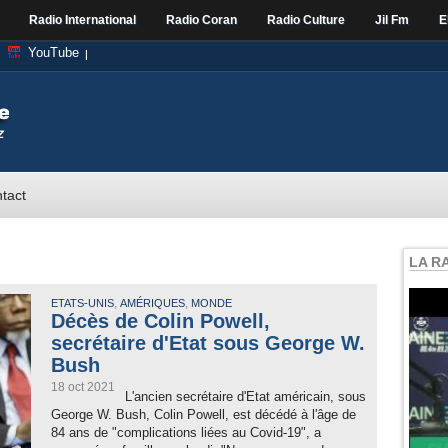
Radio International
Radio Coran
Radio Culture
Jil Fm
E
YouTube
tact
LA R
,
,
ETATS-UNIS
AMÉRIQUES
MONDE
Décès de Colin Powell,
secrétaire d'Etat sous George W.
Bush
18 oct 2021
L'ancien secrétaire d'Etat américain, sous
George W. Bush, Colin Powell, est décédé à l'âge de
84 ans de "complications liées au Covid-19", a