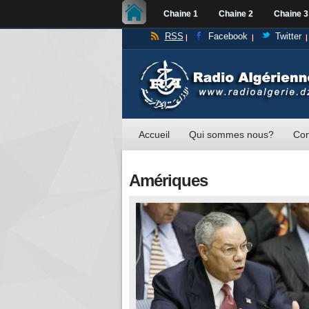
Chaine 1
Chaine 2
Chaine 3
RSS
Facebook
Twitter
Accueil
Qui sommes nous?
Con
Amériques