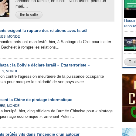
annoncé sa famille, ce lundi. "Nous avons perdu un
mari,...
lire la suite
Houcin
renouv
nts exigent la rupture des relations avec Israël
,
UES
MONDE
manifestants ont manifesté, hier, à Santiago du Chili pour inciter
 Bachelet à rompre les relations...
Tout
za : la Bolivie déclare Israël « Etat terroriste »
,
ES
MONDE
ion contre l’agression meurtrière de la puissance occupante
aza pour marquer la solidarité de son pays avec...
sent la Chine de piratage informatique
,
UES
MONDE
a inculpé, hier, cinq officiers de l'armée Chinoise pour « piratage
espionnage économique », amenant Pékin...
ts brûlés vifs dans l'incendie d'un autocar