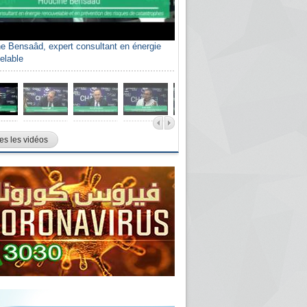
e Bensaâd, expert consultant en énergie
elable
es les vidéos