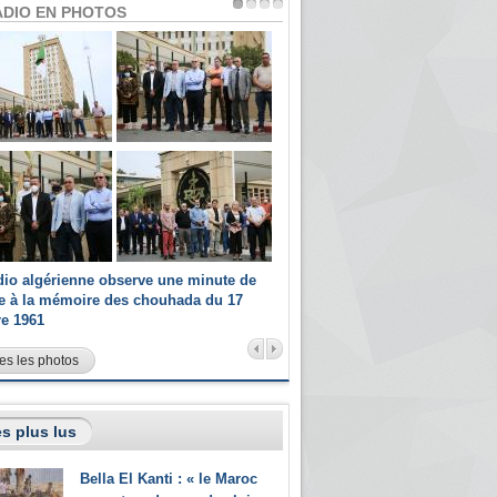
ADIO EN PHOTOS
dio algérienne observe une minute de
Les champions paralympiques 
ce à la mémoire des chouhada du 17
Radio Algérienne et recrutés 
re 1961
sportifs
es les photos
s plus lus
Bella El Kanti : « le Maroc