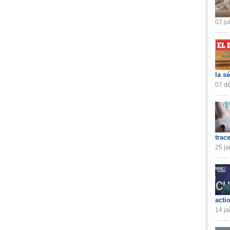
07 ju
la s
07 dé
trac
25 ja
acti
14 ja