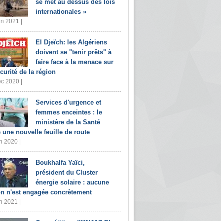
se met au dessus des lois
internationales »
in 2021 |
El Djeïch: les Algériens
doivent se "tenir prêts" à
faire face à la menace sur
écurité de la région
c 2020 |
Services d'urgence et
femmes enceintes : le
ministère de la Santé
e une nouvelle feuille de route
n 2020 |
Boukhalfa Yaïci,
président du Cluster
énergie solaire : aucune
on n'est engagée concrètement
n 2021 |