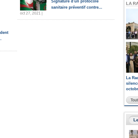
Signature d'un protocole
LA R
sanitaire préventif contre...
oct 27, 2021 |
ident
.
La Ra
silen
octob
Tout
Le