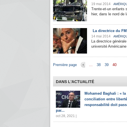
19 mai 2014
AMÉRIQ
Trente-et-un enfants 
hier, dans le nord de 
La directrice du F
14 mai 2014
AMÉRIQ
La directrice général
université Américaine 
Pages
Première page
…
38
39
40
DANS L'ACTUALITÉ
Mohamed Baghali : « la
conciliation entre liberté
responsabilité doit pass
par...
oct 28, 2021 |