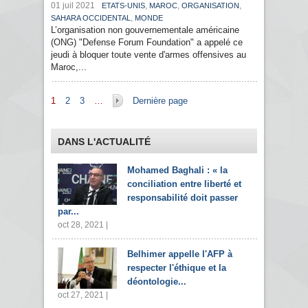
01 juil 2021
,
,
,
ETATS-UNIS
MAROC
ORGANISATION
,
SAHARA OCCIDENTAL
MONDE
L’organisation non gouvernementale américaine
(ONG) "Defense Forum Foundation" a appelé ce
jeudi à bloquer toute vente d'armes offensives au
Maroc,...
Pages
1
2
3
…
Dernière page
DANS L'ACTUALITÉ
Mohamed Baghali : « la
conciliation entre liberté et
responsabilité doit passer
par...
oct 28, 2021 |
Belhimer appelle l'AFP à
respecter l'éthique et la
déontologie...
oct 27, 2021 |