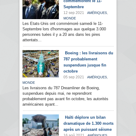
commémorent le 11-
Septembre
12 sep 2021
,
AMÉRIQUES
MONDE
Les Etats-Unis ont commémoré samedi le 11-
Septembre lors d'hommages aux quelque 3.000
personnes tuées il y a 20 ans dans les pires
attentats...
Boeing : les livraisons du
787 probablement
suspendues jusque fin
octobre
05 sep 2021
,
AMÉRIQUES
MONDE
Les livraisons du 787 Dreamliner de Boeing,
suspendues depuis mai, ne reprendront
probablement pas avant fin octobre, les autorités
américaines ayant...
Haïti déplore un bilan
dramatique de 1.300 morts
après un puissant séisme
16 aoû 2021
,
AMÉRIQUES