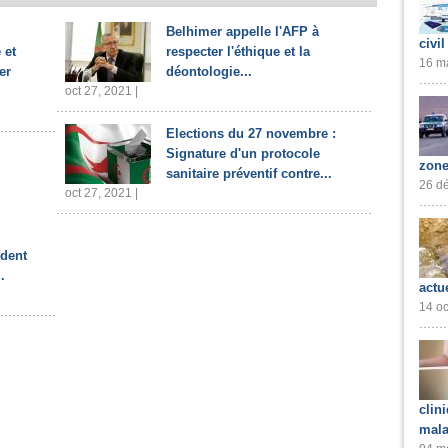
Belhimer appelle l'AFP à
civil
 et
respecter l'éthique et la
16 ma
er
déontologie...
oct 27, 2021 |
Elections du 27 novembre :
Signature d'un protocole
zone
sanitaire préventif contre...
26 dé
oct 27, 2021 |
ident
.
actu
14 oc
clin
mala