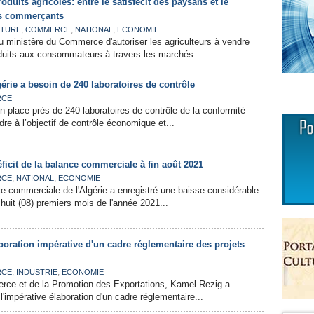
oduits agricoles: entre le satisfecit des paysans et le
s commerçants
,
,
,
LTURE
COMMERCE
NATIONAL
ECONOMIE
u ministère du Commerce d'autoriser les agriculteurs à vendre
duits aux consommateurs à travers les marchés...
gérie a besoin de 240 laboratoires de contrôle
RCE
en place près de 240 laboratoires de contrôle de la conformité
re à l’objectif de contrôle économique et...
ficit de la balance commerciale à fin août 2021
,
,
RCE
NATIONAL
ECONOMIE
nce commerciale de l'Algérie a enregistré une baisse considérable
huit (08) premiers mois de l'année 2021...
aboration impérative d'un cadre réglementaire des projets
,
,
RCE
INDUSTRIE
ECONOMIE
rce et de la Promotion des Exportations, Kamel Rezig a
 l'impérative élaboration d'un cadre réglementaire...