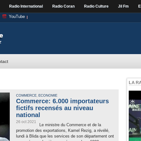
Radio International
Radio Coran
Radio Culture
Jil Fm
E
YouTube
tact
LA R
,
COMMERCE
ECONOMIE
Commerce: 6.000 importateurs
fictifs recensés au niveau
national
26 oct 2021
Le ministre du Commerce et de la
promotion des exportations, Kamel Rezig, a révélé,
lundi à Blida que les services de son département ont