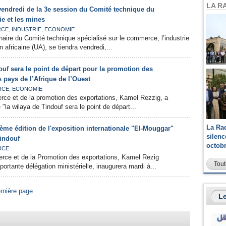
LA R
 vendredi de la 3e session du Comité technique du
ie et les mines
,
,
RCE
INDUSTRIE
ECONOMIE
aire du Comité technique spécialisé sur le commerce, l’industrie
n africaine (UA), se tiendra vendredi,...
uf sera le point de départ pour la promotion des
s pays de l’Afrique de l’Ouest
,
RCE
ECONOMIE
rce et de la promotion des exportations, Kamel Rezzig, a
 "la wilaya de Tindouf sera le point de départ...
La Ra
0ème édition de l'exposition internationale "El-Mouggar"
silen
indouf
octob
RCE
rce et de la Promotion des exportations, Kamel Rezig
Tout
rtante délégation ministérielle, inaugurera mardi à...
rnière page
Le