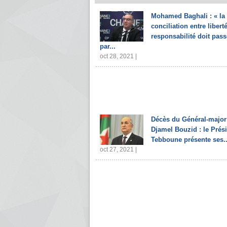
Mohamed Baghali : « la
conciliation entre liberté
responsabilité doit pass
par...
oct 28, 2021 |
Décès du Général-major
Djamel Bouzid : le Prés
Tebboune présente ses..
oct 27, 2021 |