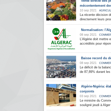
Vente directe des pr
mécontentement de
10 sep 2021
AGRICU
La récente décision d
directement leurs pro
Normalisation: l'Al
08 sep 2021
COMME
L’Algérie doit mettre 
accrédités pour répond
Baisse record du dé
08 sep 2021
COMME
Le déficit de la bala
de 87,89% durant les 
Algérie-Nigéria: él
conjoints
03 sep 2021
COMME
Le ministre du Comme
souligné jeudi à Alger