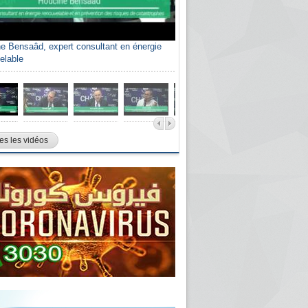
e Bensaâd, expert consultant en énergie
elable
es les vidéos