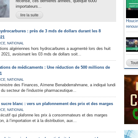
recensé, ces dernières années, quelque 6000
importateurs...
lire la suite
Houcin
renouv
ydrocarbures : près de 3 mds de dollars durant les 8
021
,
RCE
NATIONAL
tions algériennes hors hydrocarbures a augmenté lors des huit
 2021, avoisinant les 03 mds de dollars soit...
Tout
ations de médicaments : Une réduction de 500 millions de
1
,
RCE
NATIONAL
 ministre des Finances, Aïmene Benabderrahmane, a indiqué lundi
 du secteur de l'industrie pharmaceutique...
t sucre blanc : vers un plafonnement des prix et des marges
,
RCE
NATIONAL
xécutif qui plafonne les prix à consommateurs et des marges
n, à l’importation et à la distribution, aux...