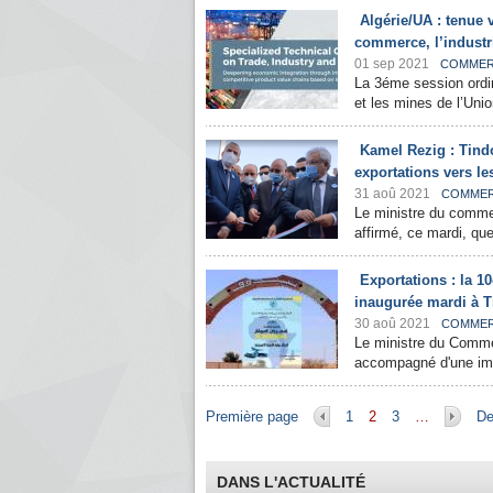
Algérie/UA : tenue
commerce, l’industr
01 sep 2021
COMME
La 3éme session ordin
et les mines de l’Unio
Kamel Rezig : Tindo
exportations vers le
31 aoû 2021
COMME
Le ministre du comme
affirmé, ce mardi, que
Exportations : la 1
inaugurée mardi à T
30 aoû 2021
COMME
Le ministre du Comme
accompagné d'une impo
Pages
Première page
1
2
3
…
De
DANS L'ACTUALITÉ