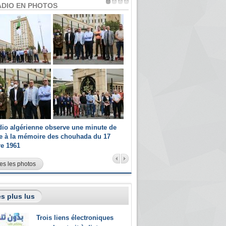
ADIO EN PHOTOS
dio algérienne observe une minute de
Les champions paralympiques 
ce à la mémoire des chouhada du 17
Radio Algérienne et recrutés 
re 1961
sportifs
es les photos
s plus lus
Trois liens électroniques