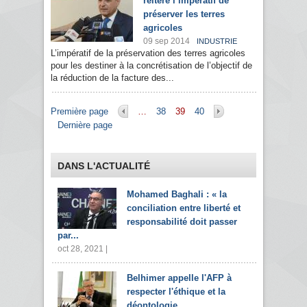
réitère l’impératif de
préserver les terres
agricoles
09 sep 2014
INDUSTRIE
L’impératif de la préservation des terres agricoles
pour les destiner à la concrétisation de l’objectif de
la réduction de la facture des...
Pages
Première page
…
38
39
40
Dernière page
DANS L'ACTUALITÉ
Mohamed Baghali : « la
conciliation entre liberté et
responsabilité doit passer
par...
oct 28, 2021 |
Belhimer appelle l'AFP à
respecter l'éthique et la
déontologie...