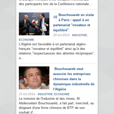
des participants lors de la Conférence nationale...
Bouchouareb en visite
à Paris : appel à un
partenariat "novateur et
équilibré"
20 oct 2014
,
INDUSTRIE
ECONOMIE
L’Algérie est favorable à un partenariat algéro-
français "novateur et équilibré" ainsi qu’à des
relations "respectueuses des attentes réciproques",
a...
Bouchouareb veut
associer les entreprises
chinoises dans la
dynamique industrielle de
l'Algérie
15 oct 2014
,
INDUSTRIE
ECONOMIE
Le ministre de l'Industrie et des mines, M.
Abdesselam Bouchouareb, a fait part, mercredi, au
dirigeant d'une firme chinoise de BTP de son
souhait d'...