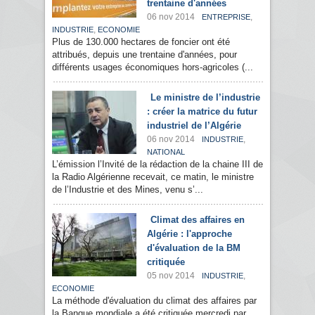
trentaine d'années
06 nov 2014
,
ENTREPRISE
,
INDUSTRIE
ECONOMIE
Plus de 130.000 hectares de foncier ont été
attribués, depuis une trentaine d'années, pour
différents usages économiques hors-agricoles (...
Le ministre de l’industrie
: créer la matrice du futur
industriel de l’Algérie
06 nov 2014
,
INDUSTRIE
NATIONAL
L’émission l’Invité de la rédaction de la chaine III de
la Radio Algérienne recevait, ce matin, le ministre
de l’Industrie et des Mines, venu s’...
Climat des affaires en
Algérie : l'approche
d'évaluation de la BM
critiquée
05 nov 2014
,
INDUSTRIE
ECONOMIE
La méthode d'évaluation du climat des affaires par
la Banque mondiale a été critiquée mercredi par