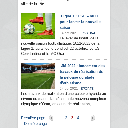
ville de la 19e...
Ligue 1 : CSC – MCO
pour lancer la nouvelle
saison
14 oct 2021
FOOTBALL
Le lever de rideau de la
nouvelle saison footballistique, 2021-2022 de la
Ligue 1, aura lieu le vendredi 22 octobre. Le CS
Constantine et le MC Oran...
JM 2022 : lancement des
travaux de réalisation de
la pelouse du stade
d’athlétisme
14 oct 2021
SPORTS
Les travaux de réalisation d’une pelouse hybride au
niveau du stade d’athlétisme du nouveau complexe
olympique d’Oran, en cours de réalisation,...
Pages
Première page
…
2
3
4
…
Dernière page