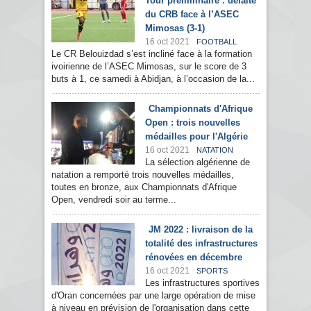
Tour préliminaire : défaite
du CRB face à l’ASEC
Mimosas (3-1)
16 oct 2021
FOOTBALL
Le CR Belouizdad s’est incliné face à la formation
ivoirienne de l’ASEC Mimosas, sur le score de 3
buts à 1, ce samedi à Abidjan, à l’occasion de la...
Championnats d'Afrique
Open : trois nouvelles
médailles pour l'Algérie
16 oct 2021
NATATION
La sélection algérienne de
natation a remporté trois nouvelles médailles,
toutes en bronze, aux Championnats d'Afrique
Open, vendredi soir au terme...
JM 2022 : livraison de la
totalité des infrastructures
rénovées en décembre
16 oct 2021
SPORTS
Les infrastructures sportives
d'Oran concernées par une large opération de mise
à niveau en prévision de l'organisation dans cette