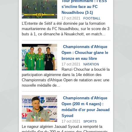
Tour préliminaire : l’ESS
s’incline face au FC
Nouadhibou (3-1)
17 oct 2021
FOOTBALL
L’Entente de Sétif a été dominée par la formation
mauritanienne du FC Nouadhibou, sur le score de 3
buts à 1, ce dimanche à Nouakchott, en match...
Championnats d'Afrique
Open : Chouchar glane le
bronze en eau libre
17 oct 2021
NATATION
Ramzi Chouchar a bouclé la
participation algérienne dans la 14e édition des
Championnats d'Afrique Open de natation avec une
nouvelle médaille de...
Championnats d'Afrique
Open (200 m 4 nages) :
médaille d'or pour Jaouad
Syoud
17 oct 2021
SPORTS
Le nageur algérien Jaouad Syoud a remporté la
médaille d'or du 200 m 4 nages des Championnats