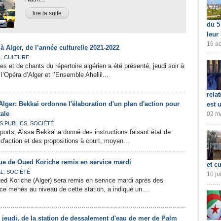
lire la suite
du 5
leur
16 ao
 à Alger, de l’année culturelle 2021-2022
,
L
CULTURE
s et de chants du répertoire algérien a été présenté, jeudi soir à
 l’Opéra d’Alger et l’Ensemble Ahellil...
rela
Alger: Bekkai ordonne l'élaboration d'un plan d'action pour
est 
tale
02 ma
,
S PUBLICS
SOCIÉTÉ
ports, Aissa Bekkai a donné des instructions faisant état de
n d'action et des propositions à court, moyen...
que de Oued Koriche remis en service mardi
et cu
,
AL
SOCIÉTÉ
10 ju
ed Koriche (Alger) sera remis en service mardi après des
e menés au niveau de cette station, a indiqué un...
ce jeudi, de la station de dessalement d'eau de mer de Palm