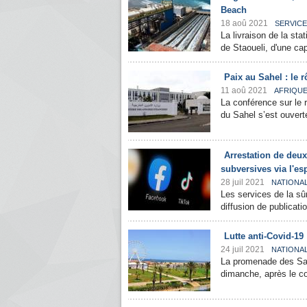
Beach
18 aoû 2021
SERVICE
La livraison de la s
de Staoueli, d'une cap
Paix au Sahel : le 
11 aoû 2021
AFRIQU
La conférence sur le r
du Sahel s’est ouverte
Arrestation de deux
subversives via l'es
28 juil 2021
NATIONA
Les services de la sûr
diffusion de publicati
Lutte anti-Covid-19
24 juil 2021
NATIONA
La promenade des Sab
dimanche, après le co