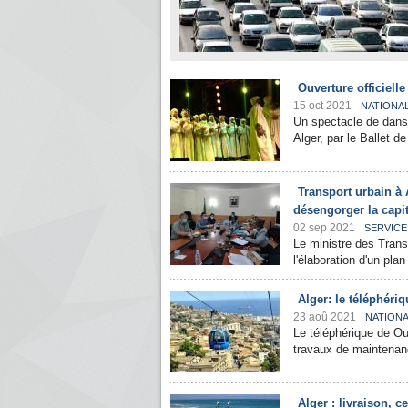
Ouverture officielle
15 oct 2021
NATIONA
Un spectacle de danse
Alger, par le Ballet de
Transport urbain à 
désengorger la capi
02 sep 2021
SERVICE
Le ministre des Trans
l'élaboration d'un pla
Alger: le téléphéri
23 aoû 2021
NATION
Le téléphérique de Ou
travaux de maintenanc
Alger : livraison, 