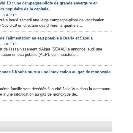
ovid 19 : une campagne-pilote de grande envergure en
ers populaire de la capitale
,
L
SOCIÉTÉ
nté a lancé samedi une large campagne-pilote de vaccination
Covid-19 en direction des différents quartiers...
de l'alimentation en eau potable à Draria et Saoula
,
L
SOCIÉTÉ
et de l'assainissement d'Alger (SEAAL) a annoncé jeudi une
ntation en eau potable (AEP), qui impactera...
onnes à Kouba suite à une intoxication au gaz de monoxyde
ême famille sont décédés à la cité Jolie Vue dans la commune
te à une intoxication au gaz de monoxyde de...