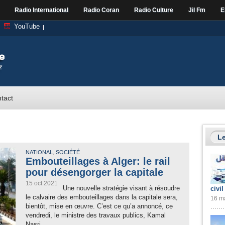
Radio International
Radio Coran
Radio Culture
Jil Fm
E
YouTube
tact
Le
,
NATIONAL
SOCIÉTÉ
Embouteillages à Alger: le rail
pour désengorger la capitale
15 oct 2021
Une nouvelle stratégie visant à résoudre
civil
le calvaire des embouteillages dans la capitale sera,
16 ma
bientôt, mise en œuvre. C’est ce qu’a annoncé, ce
vendredi, le ministre des travaux publics, Kamal
Nasri...