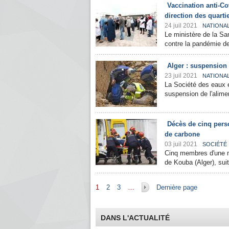
Vaccination anti-C
direction des quarti
24 juil 2021
NATIONA
Le ministère de la Sa
contre la pandémie de 
Alger : suspension 
23 juil 2021
NATIONA
La Société des eaux 
suspension de l'alime
Décès de cinq pers
de carbone
03 juil 2021
SOCIÉTÉ
Cinq membres d'une m
de Kouba (Alger), sui
Pages
1
2
3
…
Dernière page
DANS L'ACTUALITÉ