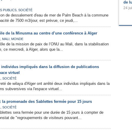
de l
24 ju
,
S PUBLICS
SOCIÉTÉ
tation de dessalement d'eau de mer de Palm Beach à la commune
acité de 7500 m3/jour, est prévue, ce jeudi,...
rôle de la Minusma au centre d’une conférence à Alger
,
,
E
MALI
MONDE
ôle de la mission de paix de l’ONU au Mali, dans la stabilisation
, ce mercredi, à Alger, alors que la...
 individus impliqués dans la diffusion de publications
pace virtuel
,
L
SOCIÉTÉ
eté de wilaya d'Alger ont arrêté deux individus impliqués dans la
ons subversives via l'espace virtuel...
 : la promenade des Sablettes fermée pour 15 jours
,
L
SOCIÉTÉ
lettes sera fermée pour une durée de 15 jours à compter de
nstat de "regroupements de visiteurs pouvant...