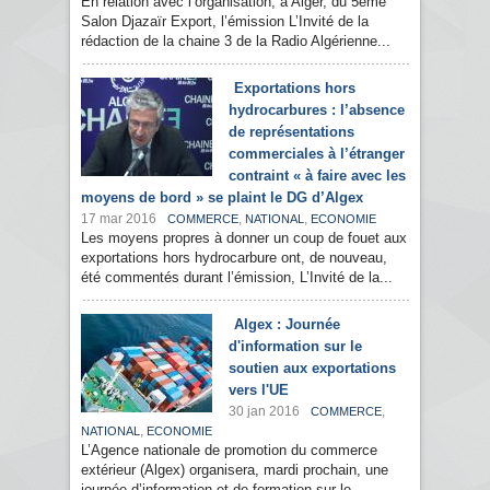
En relation avec l’organisation, à Alger, du 5ème
Salon Djazaïr Export, l’émission L’Invité de la
rédaction de la chaine 3 de la Radio Algérienne...
Exportations hors
hydrocarbures : l’absence
de représentations
commerciales à l’étranger
contraint « à faire avec les
moyens de bord » se plaint le DG d’Algex
17 mar 2016
,
,
COMMERCE
NATIONAL
ECONOMIE
Les moyens propres à donner un coup de fouet aux
exportations hors hydrocarbure ont, de nouveau,
été commentés durant l’émission, L’Invité de la...
Algex : Journée
d'information sur le
soutien aux exportations
vers l'UE
30 jan 2016
,
COMMERCE
,
NATIONAL
ECONOMIE
L’Agence nationale de promotion du commerce
extérieur (Algex) organisera, mardi prochain, une
journée d’information et de formation sur le