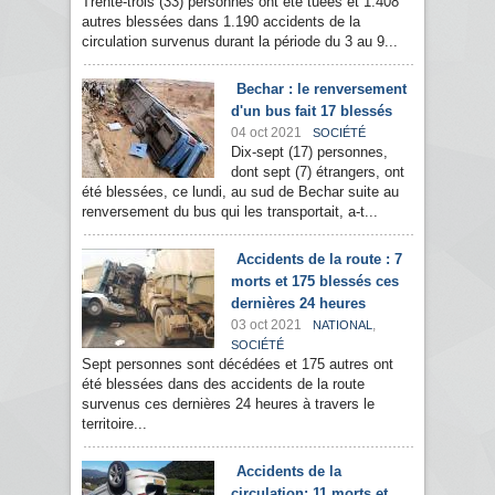
Trente-trois (33) personnes ont été tuées et 1.408
autres blessées dans 1.190 accidents de la
circulation survenus durant la période du 3 au 9...
Bechar : le renversement
d'un bus fait 17 blessés
04 oct 2021
SOCIÉTÉ
Dix-sept (17) personnes,
dont sept (7) étrangers, ont
été blessées, ce lundi, au sud de Bechar suite au
renversement du bus qui les transportait, a-t...
Accidents de la route : 7
morts et 175 blessés ces
dernières 24 heures
03 oct 2021
,
NATIONAL
SOCIÉTÉ
Sept personnes sont décédées et 175 autres ont
été blessées dans des accidents de la route
survenus ces dernières 24 heures à travers le
territoire...
Accidents de la
circulation: 11 morts et