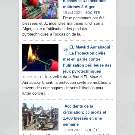
blessés et 31 incendies
maîtrisés à Alger
19 oct 2021
SOCIÉTÉ
Deux personnes ont été
blessées et 31 incendies maîtrisés lundi soir à
Alger, suite à l'utilisation des produits
pyrotechniques à l'occasion de la...
EL Mawlid Annabaoui :
La Protection civile
met en garde contre
l’utilisation périlleuse des
jeux pyrotechniques
À la veille de la fête d’EL Mawlid
18 oct 2021
Annabaoui Charif, la protection civile se mobilise à
travers des compagnes de sensibilisation pour
lutter contre l...
Accidents de la
circulation: 33 morts et
1.408 blessés en une
semaine
12 oct 2021
SOCIÉTÉ