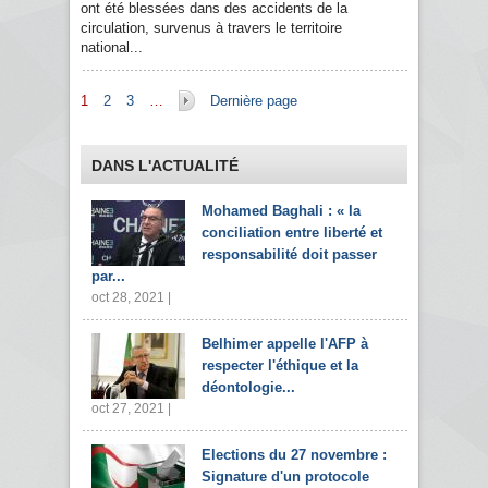
ont été blessées dans des accidents de la
circulation, survenus à travers le territoire
national...
Pages
1
2
3
…
Dernière page
DANS L'ACTUALITÉ
Mohamed Baghali : « la
conciliation entre liberté et
responsabilité doit passer
par...
oct 28, 2021 |
Belhimer appelle l'AFP à
respecter l'éthique et la
déontologie...
oct 27, 2021 |
Elections du 27 novembre :
Signature d'un protocole