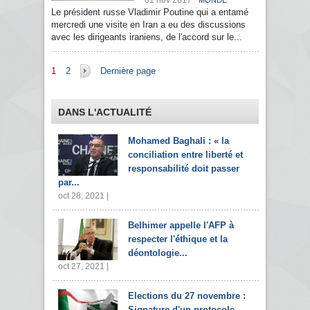
01 nov 2017
MONDE
Le président russe Vladimir Poutine qui a entamé
mercredi une visite en Iran a eu des discussions
avec les dirigeants iraniens, de l'accord sur le...
Pages
1
2
Dernière page
DANS L'ACTUALITÉ
Mohamed Baghali : « la
conciliation entre liberté et
responsabilité doit passer
par...
oct 28, 2021 |
Belhimer appelle l'AFP à
respecter l'éthique et la
déontologie...
oct 27, 2021 |
Elections du 27 novembre :
Signature d'un protocole