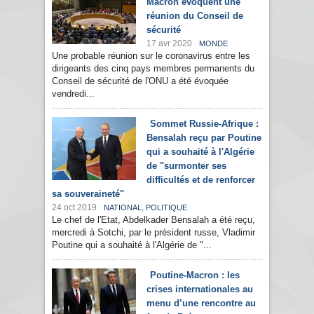
Macron évoquent une
réunion du Conseil de
sécurité
17 avr 2020
MONDE
Une probable réunion sur le coronavirus entre les
dirigeants des cinq pays membres permanents du
Conseil de sécurité de l'ONU a été évoquée
vendredi...
Sommet Russie-Afrique :
Bensalah reçu par Poutine
qui a souhaité à l'Algérie
de "surmonter ses
difficultés et de renforcer
sa souveraineté"
24 oct 2019
,
NATIONAL
POLITIQUE
Le chef de l'Etat, Abdelkader Bensalah a été reçu,
mercredi à Sotchi, par le président russe, Vladimir
Poutine qui a souhaité à l'Algérie de "...
Poutine-Macron : les
crises internationales au
menu d’une rencontre au