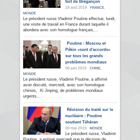
fort de Brégançon
19 aoû 2019
,
FRANCE
MONDE
Le président russe Vladimir Poutine effectue, lundi,
une visite de travail en France durant laquelle il
abordera avec son homologue français,...
Poutine : Moscou et
Pékin «sont d'accords»
sur tous les grands
problèmes mondiaux
06 juin 2019
,
CHINE
MONDE
Le président russe, Vladimir Poutine, a affirmé
avoir discuté, mercredi, avec son homologue
chinois, Xi Jinping, de problèmes mondiaux
urgents,...
Révision du traité sur le
nucléaire : Poutine
soutient Téhéran
08 mai 2019
MONDE
Le président russe, Vladimir
Poutine, a estimé mercredi que la décision de