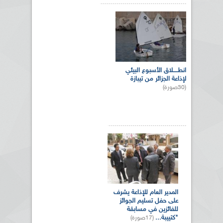
انطـــــلاق الأسبوع البيئي
لإذاعة الجزائر من تيبازة
(30صورة)
المدير العام للإذاعة يشرف
على حفل تسليم الجوائز
للفائزين في مسابقة
"كتييبة...
(17صورة)