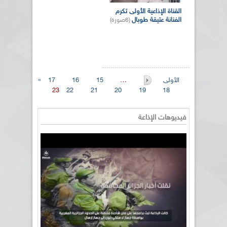
القناة الإذاعية الأولى تكرم
الفنانة عتيقة طوبال
(6صورة)
« الأولى
…
15
16
17
23
22
21
20
19
18
فيديوهات الإذاعة