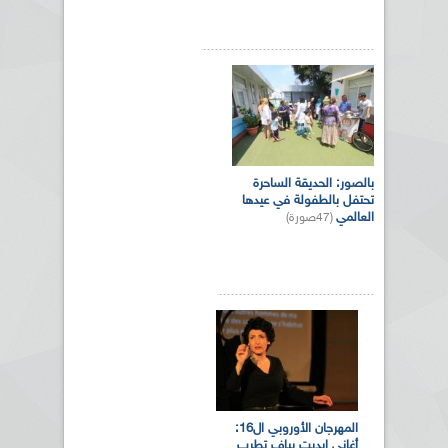
بالصور: الحديقة الساحرة
تحتفل بالطفولة في عيدها
العالمي
(47صورة)
المهرجان الأوروبي ال16:
أغاني إيديت بياف تطرب