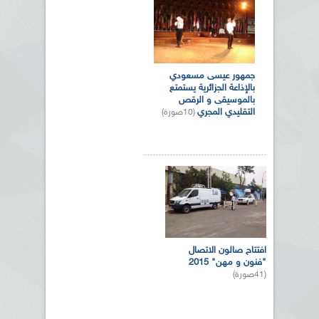
جمهور عيسى مسعودي
بالإذاعة الجزائرية يستمتع
بالموسيقى و الرقص
التقليدي المجري
(10صورة)
افتتاح صالون الاتصال
"فنون و مهن" 2015
(41صورة)