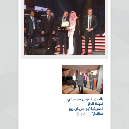
بالصور... الدورة الـ21 للمهرجان
العربي للإذاعة والتلفزيون بتونس
الصفحات
(10صورة)
المزيد من الصور
بالصور : عرض موسيقي
لفرقة الجاز
الامريكية"يو.اس.اي.رور
ستاندار"
(44صورة)