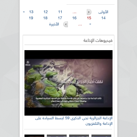
« الأولى
…
11
12
13
19
18
17
16
15
14
الأخيرة »
…
فيديوهات الإذاعة
رئيس اللجنة الوطنية الجزائرية للتضامن مع الشعب
الإذاعة الجزائرية تحي الذكرى 59 لبسط السيادة على
الإذاعة والتلفزيون
الصحراوي السيد سعيد العياشي