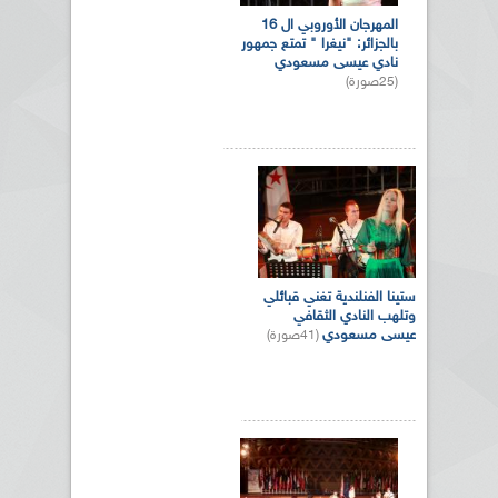
المهرجان الأوروبي ال 16
بالجزائر: "نيغرا " تمتع جمهور
نادي عيسى مسعودي
(25صورة)
ستينا الفنلندية تغني قبائلي
وتلهب النادي الثقافي
عيسى مسعودي
(41صورة)