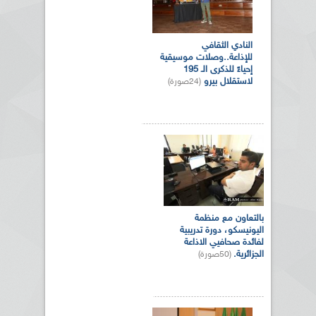
النادي الثقافي
للإذاعة..وصلات موسيقية
إحياءً للذكرى الـ 195
لاستقلال بيرو
(24صورة)
بالتعاون مع منظمة
اليونيسكو، دورة تدريبية
لفائدة صحافيي الاذاعة
الجزائرية.
(50صورة)