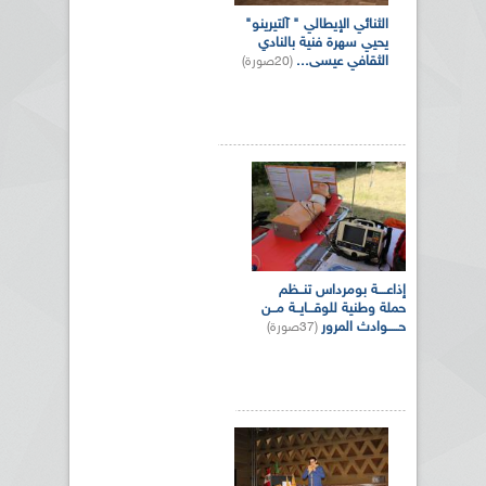
الثنائي الإيطالي " آلتيرينو"
يحيي سهرة فنية بالنادي
الثقافي عيسى...
(20صورة)
إذاعــــة بومرداس تنــظم
حملة وطنية للوقـــايــة مــن
حـــــوادث المرور
(37صورة)