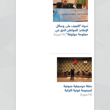
ندوة:"التعرف على وسائل
الإعلام: للمواطن الحق في
معلومة موثوقة"
(15صورة)
حفلة موسيقية صوفية
لمجموعة قونية التركية
(14صورة)