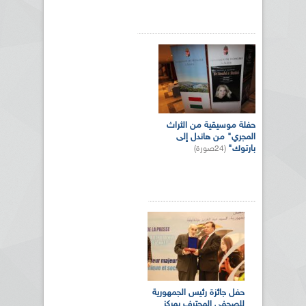
حفلة موسيقية من الثراث
المجري" من هاندل إلى
بارتوك"
(24صورة)
حفل جائزة رئيس الجمهورية
للصحفي المحترف بمركز