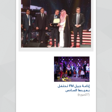
بالصور... الدورة الـ21 للمهرجان
العربي للإذاعة والتلفزيون بتونس
الصفحات
(10صورة)
المزيد من الصور
إذاعـــة جــيـل FM تــحـتـفـل
بــعــيـــدها الســادس
(27صورة)