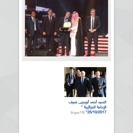
بالصور... الدورة الـ21 للمهرجان
العربي للإذاعة والتلفزيون بتونس
الصفحات
(10صورة)
المزيد من الصور
السيد أحمد أويحيى ضيف
الإذاعة الجزائرية "
25/10/2017"
(18صورة)