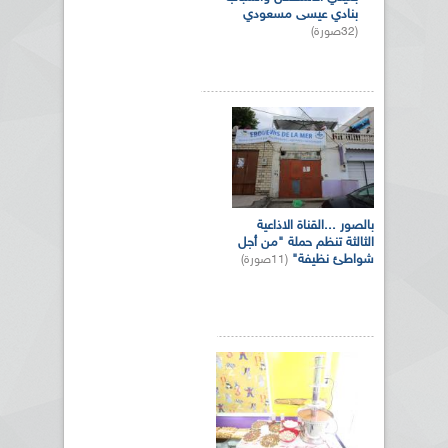
بنادي عيسى مسعودي
(32صورة)
بالصور ...القناة الاذاعية
الثالثة تنظم حملة "من أجل
شواطئ نظيفة"
(11صورة)