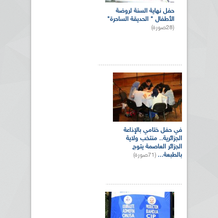
حفل نهاية السنة لروضة
الأطفال " الحديقة الساحرة"
(28صورة)
في حفل ختامي بالإذاعة
الجزائرية.. منتخب ولاية
الجزائر العاصمة يتوج
بالطبعة...
(71صورة)