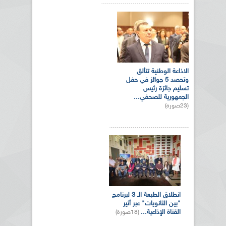
الاذاعة الوطنية تتألق
وتحصد 5 جوائز في حفل
تسليم جائزة رئيس
الجمهورية للصحفي...
(23صورة)
انطلاق الطبعة الـ 3 لبرنامج
"بين الثانويات" عبر أثير
القناة الإذاعية...
(18صورة)