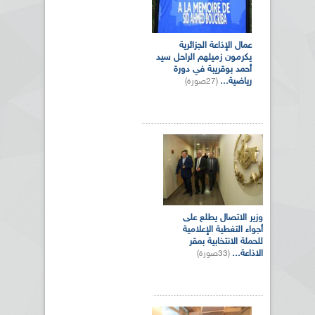
عمال الإذاعة الجزائرية
يكرمون زميلهم الراحل سيد
أحمد بوقريبة في دورة
رياضية...
(27صورة)
وزير الاتصال يطلع على
أجواء التغطية الإعلامية
للحملة الانتخابية بمقر
الاذاعة...
(33صورة)