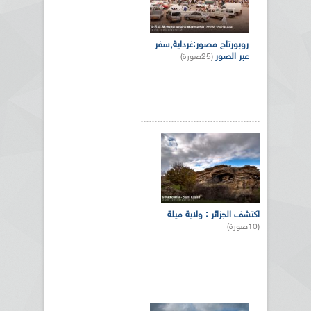
روبورتاج مصور:غرداية,سفر
عبر الصور
(25صورة)
اكتشف الجزائر : ولاية ميلة
(10صورة)