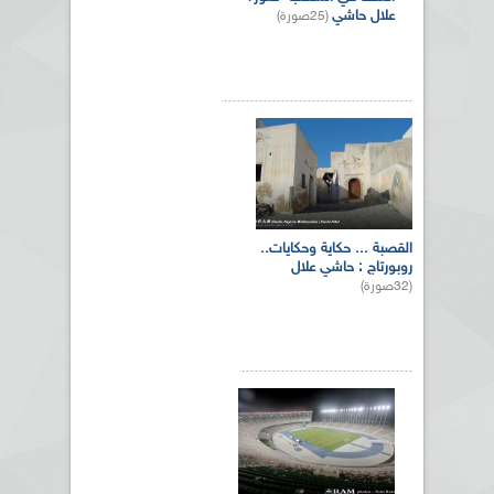
علال حاشي
(25صورة)
القصبة ... حكاية وحكايات..
روبورتاج : حاشي علال
(32صورة)