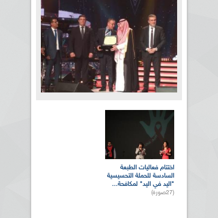
بالصور... الدورة الـ21 للمهرجان
العربي للإذاعة والتلفزيون بتونس
الصفحات
(10صورة)
المزيد من الصور
اختتام فعاليات الطبعة
السادسة للحملة التحسيسية
"اليد في اليد" لمكافحة...
(27صورة)