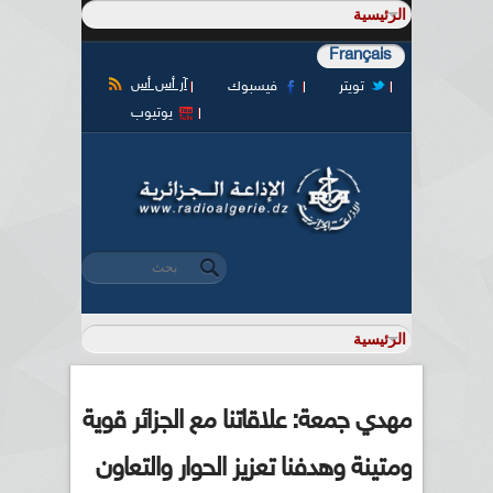
Français
آر أس أس
تويتر
فيسبوك
يوتيوب
‏بحث ‏
استمارة البحث
مهدي جمعة: علاقاتنا مع الجزائر قوية
ومتينة وهدفنا تعزيز الحوار والتعاون