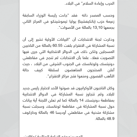
الحرب وإعادة السلام" في البلاد.
وحسب المصدر ذاته فقد "جاءت رئيسة الوزراء السابقة
زعيمة حزب (باتكيفشينا) يوليا تيموشينكو في المركز الثاني
بجمعها 13,10 بالمائة من الأصوات".
وذكرت لجنة الانتخابات أن "البيانات الأولية تشير إلى أن
نسبة المشاركة في الاقتراع بلغت 60.55 بالمائة من الناخبين
المسجلين ولكن ذلك في الدوائر الانتخابية التي جرى فيها
التصويت فعلا، علما بأن الانتخابات لم تنجح في مقاطعتي
دونيتسك ولوغانسك في الجنوب الشرقي من البلاد ، حيث
أعلن المحتجون المناهضون لسلطة كييف حالة
التأهب القصوى ومنعوا فتح مراكز الاقتراع".
وكان الناخبون الأوكرانيون قد صوتوا الأحد لاختيار رئيس جديد
للبلاد ولم تتجاوز نسبة المشاركة في الدوائر الانتخابية
بمقاطعة دونيتسك 14 بالمائة كما لم تعلن اللجنة أية بيانات
حول نسبة المشاركة في مقاطعة لوغانسك وسجلت نسبة
مشاركة متدنية في مقاطعتي أوديسا 46 بالمائة وخاركوف
48.9 بالمائة.
المصدر:موقع الإذاعة الجزائرية /وكالات