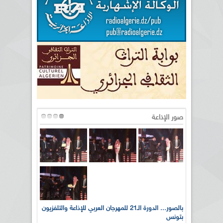
صور الإذاعة
لى أرواح
بالصور... الدورة الـ21 للمهرجان العربي للإذاعة والتلفزيون
بتونس