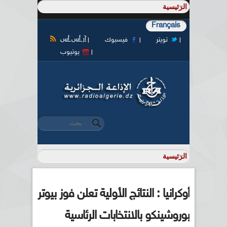
Français
آر أس أس
تويتر
فيسبوك
يوتيوب
‏بحث ‏
استمارة البحث
أوكرانيا : النتائج الأولية تعلن فوز بيوتر
بوروشينكو بالانتخابات الرئاسية