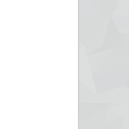
ريم الإذاعة الجزائرية للرياضيين البارالمبيين المتوجين
بالصور... اللقاء الوطني لمديري الإذ
اليات في طوكيو
حول مرافقة وتغطية الإنتخابات المحلية لـ27 نوفمب