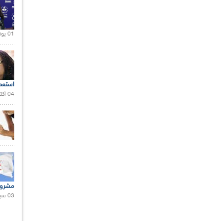
01 يونيو 2021 |
استعم
04 أكتوبر 2020 |
مشروع
03 سبتمبر 2020 |