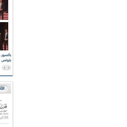
اعات الوطنية والجهوية
الإذاعة الجزائرية تقف دقيقة صمت ترحما على أرواح شهداء
ر 2021
17 أكتوبر 1961
بتونس
الأ
20 أبريل 2021 |