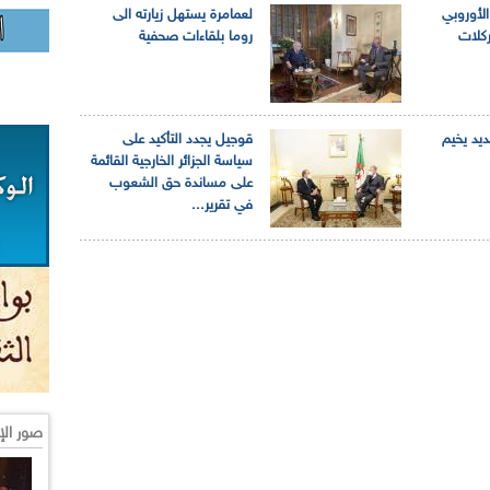
الأوروبي
لعمامرة يستهل زيارته الى
ركلات
روما بلقاءات صحفية
يد يخيم
قوجيل يجدد التأكيد على
سياسة الجزائر الخارجية القائمة
على مساندة حق الشعوب
في تقرير...
صور الإ