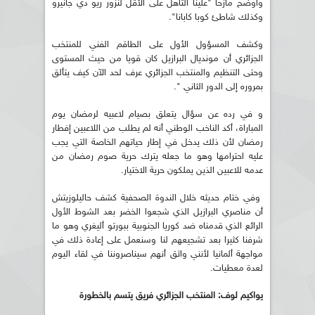
وأوضح مازحا "علينا التأهل على الأقل لنزور ريو دي جانيرو
وكذلك شاطئ كوبا كابانا".
وكشف المسؤول الأول على الطاقم الفني للمنتخب
الجزائري أن مونديال البرازيل كان قويا من حيث المستوى
وحتى التنظيم والمنتخب الجزائري عرف لحد الآن كيف يتألق
بمروره إلى الدور الثاني ".
و في رده عن سؤال يتعلق بصيام لاعبيه لرمضان يوم
المباراة، أكد الناخب الوطني أنه لم يطلب من اللاعبين إفطار
رمضان لأن ذلك يدخل في إطار حياتهم الخاصة التي يجب
عليه احترامها وهو ما جعله يترك حرية صوم رمضان من
عدمه للاعبين الذين يملكون حرية الاختيار.
وفي ختام حديثه خلال الندوة الصحفية كشف حاليلوزيتش
أن مناصري البرازيل الذي شجعوا الخضر بعد الشوط الأول
الرائع الذي قدمناه ضد كوريا الجنوبية ببورتو أليغري وهو ما
شرفنا كثيرا بعد تشجيعهم لنا وسنعمل على إعادة ذلك في
مواجهة ألمانيا لأنني واثق أنهم سيناصروننا في لقاء اليوم
لعدة معطيات.
يواكيم لوف: المنتخب الجزائري فريق يتسم بالخطورة