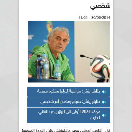
شخصي
30/06/2014 - 11:05
حاليلوزيتش: مواجهة ألمانيا ستكون صعبة
حاليلوزيتش: صيام رمضان أمر شخصي
موفد القناة الأولى الى البرازيل عبد الغاني
العايب
قال الناخب الوطني وحيد حاليلوزيتش خلال الندوة الصحفية