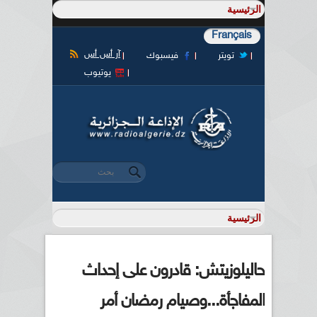
Français
آر أس أس
تويتر
فيسبوك
يوتيوب
‏بحث ‏
استمارة البحث
حاليلوزيتش: قادرون على إحداث
المفاجأة...وصيام رمضان أمر