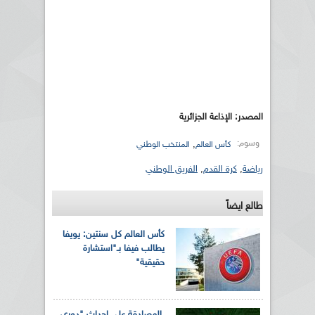
المصدر: الإذاعة الجزائرية
وسوم:
,
كأس العالم
المنتخب الوطني
رياضة
,
كرة القدم
,
الفريق الوطني
طالع ايضاً
كأس العالم كل سنتين: يويفا
يطالب فيفا بـ"استشارة
حقيقية"
المصادقة على إحداث "دوري