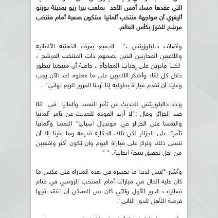
التي عقدها مساء أمس الأحد بملعب بيرا ريو بمدينة بورتو
أليغري أن مواجهة منتخب ألمانيا ستكون صعبة أمام منتخب
مرشح للفوز بكأس العالم.
وأضاف حاليلوزيتش :" الجميع يعرف الذهنية الألمانية
واللاعبين المحاربين الذين يضمهم ذات المنتخب المرشح ،
لكننا قادرين على إحداث المفاجأة ، خاصة أن منتخبنا يتطور
خلال كل لقاء وأشكر اللاعبين على ما فعلوه لحد الآن يجب
وعلينا أن نقدم مباراة بطولية إذا أردنا المرور للربع نهائي" .
وعاد حاليلوزيتش للحديث عن تآمر النمسا وألمانيا في 82
ضد الجزائر وقال :"لا أريد العودة للحديث عن تآمر ألمانيا
والنمسا على الجزائر في مونديال اسبانيا" النمسا وألمانيا
تآمرتا على الجزائر لكن تلك الحكاية قديمة وما علينا إلا أن
ننسى ذلك ونركز على مباراة اليوم وان نكون أكثر واقعيين
من اجل تحقيق نتيجة ايجابية. " "
وأشار "ليس لدينا ما نخسره في هذه المباراة على عكس ما
كان عليه الحال في مباراتنا أمام المنتخب الروسي في ختام
فعاليات الدور الأول والتي كان من الممكن أن نفقد فيها
فرصة التأهل للدور الثاني".