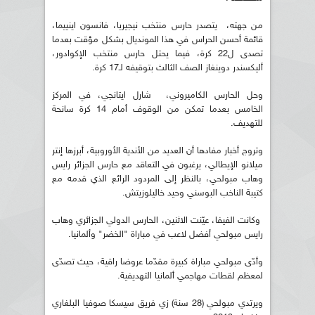
من جهته، يتصدر حارس منتخب نيجيريا، فانسون اينييما،
قائمة أحسن الحراس في هذا المونديال بشكل مؤقت بعدما
تصدى ل22 كرة، فيما يحتل حارس منتخب الإكوادور،
أليكسندر دوينغاز الصف الثالث بتوقيفه لـ17 كرة.
وحل الحارس الكاميروني، شارل ايتانجي، في المركز
الخامس بعدما تمكن من الوقوف أمام 14 كرة سانحة
للتهديف.
وتروج أخبار مفادها أن العديد من الأندية الأوروبية، أبرزها إنتر
ميلانو الإيطالي، يرغبون في التعاقد مع حارس الجزائر رايس
وهاب مبولحي، بالنظر إلى المردود الرائع الذي قدمه مع
كتيبة الناخب البوسني وحيد خاليلوزيتش.
وكانت الفيفا، عيّنت الاثنين، الحارس الدولي الجزائري وهاب
رايس مبولحي أفضل لاعب في مباراة "الخضر" وألمانيا.
وأدّى مبولحي مباراة كبيرة مقدّما عروضا راقية، حيث تصدّى
لمعظم لقطات مهاجمي ألمانيا التهديفية.
ويرتدي مبولحي (28 سنة) زي فريق سيسكا صوفيا البلغاري