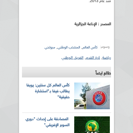
منذ عام 2013.
المصدر : الإذاعة الجزائرية
وسوم:
,
,
كأس العالم
المنتخب الوطني
مبولحي
رياضة
,
كرة القدم
,
الفريق الوطني
طالع ايضاً
كأس العالم كل سنتين: يويفا
يطالب فيفا بـ"استشارة
حقيقية"
المصادقة على إحداث "دوري
السوبر الإفريقي"