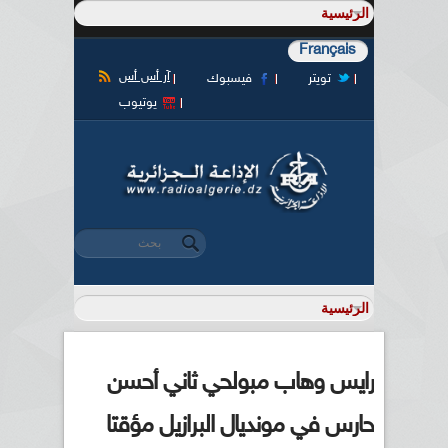
Français
آر أس أس
تويتر
فيسبوك
يوتيوب
‏بحث ‏
استمارة البحث
رايس وهاب مبولحي ثاني أحسن
حارس في مونديال البرازيل مؤقتا