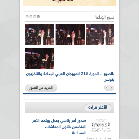
صور الإذاعة
لى أرواح
بالصور... الدورة الـ21 للمهرجان العربي للإذاعة والتلفزيون
بتونس
المزيد من الصور
الأكثر قراءة
صدور أمر رئاسي يعدل ويتمم الأمر
المتضمن قانون المعاشات
العسكرية