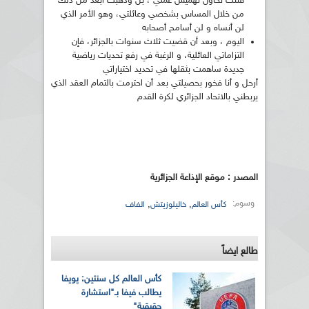
فتئت تحاول تهميش عملي ، بل وذهبت أبعد من ذلك
من خلال المساس بشخصي وعائلتي، وهو الأمر الذي
لن أنساه و لن أسامح أصحابه
اليوم ، وبعد أن قضيت ثلاث سنوات بالجزائر، فإن
التزاماتي العائلية، و الرغبة في رفع تحديات رياضية
جديدة ساهمت بثقلها في تحديد اختياراتي
أرحل و أنا فخور بحصيلتي بعد أن احترمت بالتمام العقد الذي
يربطني بالاتحاد الجزائري لكرة القدم
المصدر : موقع الإذاعة الجزائرية
وسوم:
,
,
كأس العالم
خاليلوزيتش
الفاف
طالع ايضاً
كأس العالم كل سنتين: يويفا
يطالب فيفا بـ"استشارة
حقيقية"