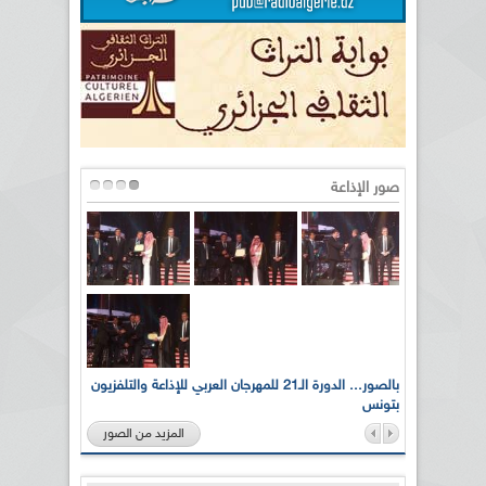
صور الإذاعة
لى أرواح
بالصور... الدورة الـ21 للمهرجان العربي للإذاعة والتلفزيون
بتونس
المزيد من الصور