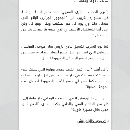
ساندني دوما ودعمني".
وأعزى الناخب الجزائري المنتهي عقده نجاح النخبة الوطنية
في مشواره الكروي إلى "الجمهور الجزائري الرائع الذي
دعمني منذ أول يوم لي مع المنتخب وبقي وفيا لي ولن
انس أبدا الاستقبال الأسطوري الذي خصه بنا بعد عودتنا من
المونديال ".
كما نوه المدرب الأسبق لنادي باريس سان جيرمان الفرنسي
بالتعاون الذي لقيه من قبل جميع أعضاء الاتحادية، سيما من
خلال توفيرهم لجميع الوسائل الضرورية للعمل.
وأفاد أيضا "أحي رئيس الفاف محمد روراوة الذي عملت معه
لمدة ثلاث سنوات في ظروف جيدة من اجل بلوغ الأهداف
المسطرة كما سخر لي جميع الأمور الضرورية لضمان هذه
المهمة الصعبة".
ولم ينس خليلوزيتش لاعبي المنتخب الوطني بالإضافة إلى
كل من الطاقم الفني والطبي وكذا الإداري "الذين كانوا
معي خلال مسيرة طويلة".
بيان وحيد خاليلوزيتش