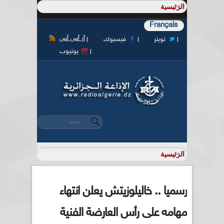
Français
آر أس أس
تويتر
فيسبوك
يوتيوب
‏بحث ‏
استمارة البحث
رسميا .. خاليلوزيتش يعلن انتهاء
مهامه على رأس العارضة الفنية