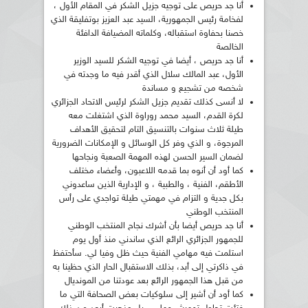
أنا جد حريص على توجيه جزيل الشكر في المقام الأول ،
لفخامة رئيس الجمهورية، السيد عبد العزيز بوتفليقة الذي
خصنا بحفاوة استقباله، وكلماته المضيافة الدافئة
الخالصة
أنا جد حريص ، أيضا في توجيه الشكر للسيد الوزير
الأول، عبد المالك سلال الذي أقدر فيه ما وجدته في
شخصه من تشجيع و مساندة
لا أنسى كذلك تقديم جزيل الشكر لرئيس الاتحاد الجزائري
لكرة القدم، السيد محمد روراوة الذي اشتغلت معه
طيلة ثلاث سنوات بالتنسيق التام لتحقيق الأهداف
المرجوة، و الذي وفر كل الوسائل و الإمكانات الضرورية
لضمان السير الحسن لهذه المهمة الصعبة ونجاحها
كما أود أن أنوه بما قدمه اللاعبون، وأعضاء مختلف
الأطقم، الفنية ، والطبية ، و الإدارية الذين ساعدوني
بكل جدية و التزام في مهمتي طيلة تواجدي على رأس
المنتخب الوطني
أنا جد حريص أيضا بأن أشرك نجاح المنتخب الوطني
للجمهور الجزائري الرائع الذي ساندني منذ أول يوم
استلمت فيه مهامي الفنية حيث ظل وفيا لي. سأحتفظ
في ذاكرتي إلى أبد، بذلك الاستقبال الحار الذي حظينا به
من قبل هذا الجمهور الرائع بعد عودتنا من المونديال
كما أود أن أشير إلى سلوكيات بعض الصحافة التي ما