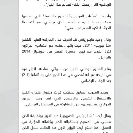
الرياضية التي رجحت الكفة لصالح هذا الخيار".
وأضاف "سأغادر الفريق وأنا فخور بالحصيلة التي قدمتها
معه، بعدما احترمت العقد الذي يربطني مع الاتحادية
الجزائرية لكرة القدم كما ينبغي".
وكان وحيد خليلوزيتش قد اشرف على العارضة الفنية للخضر
منذ جويلية 2011، حيث ينتهي عقده مع الاتحادية الجزائرية
لكرة القدم مع نهاية مسيرة الخضر في مونديال 2014
بالبرازيل.
وبلغ الفريق الوطني الدور ثمن النهائي بقيادته، لأول مرة
في تاريخه غير انه أقصي في هذا الدور على يد ألمانيا (1-2)
بعد الوقت الإضافي.
وجدد المدرب السابق لمنتخب كوت ديفوار افتخاره الكبير
بالاستقبال الشعبي والرسمي الذي لقيه رفقة الفريق
الجزائري بعد عودتهم من المشاركة في المونديال البرازيلي.
وقال أيضا "اشكر رئيس الجمهورية عبد العزيز بوتفليقة الذي
مسني في الصميم باستقباله الحار وكلماته المؤثرة في
العمق، كما اشكر أيضا الوزير الأول عبد المالك سلال الذي