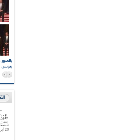
اعات الوطنية والجهوية
الإذاعة الجزائرية تقف دقيقة صمت ترحما على أرواح شهداء
ر 2021
17 أكتوبر 1961
بتونس
الأ
20 أبريل 2021 |