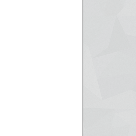
ريم الإذاعة الجزائرية للرياضيين البارالمبيين المتوجين
بالصور... اللقاء الوطني لمديري الإذ
اليات في طوكيو
حول مرافقة وتغطية الإنتخابات المحلية لـ27 نوفمب