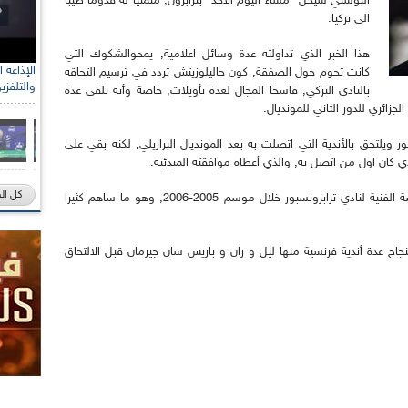
البوسني سيحل "مساء اليوم الأحد" بترابزون, متمنيا له قدوما طيبا
الى تركيا.
هذا الخبر الذي تداولته عدة وسائل اعلامية, يمحوالشكوك التي
كانت تحوم حول الصفقة, كون حاليلوزيتش تردد في ترسيم التحاقه
والتلفزي
بالنادي التركي, فاسحا المجال لعدة تأويلات, خاصة وأنه تلقى عدة
زائري للدور الثاني للمونديال.
ور ويلتحق بالأندية التي اتصلت به بعد المونديال البرازيلي, لكنه بقي على
ذي كان اول من اتصل به, والذي أعطاه موافقته المبدئية.
كل ال
وسبق لحاليلوزيتش (61 سنة) أن أشرف على العارضة الفنية لنادي ترابزونسبور خلال موسم 2005-2006, وهو ما ساهم كثيرا
جاح عدة أندية فرنسية منها ليل و ران و باريس سان جيرمان قبل الالتحاق