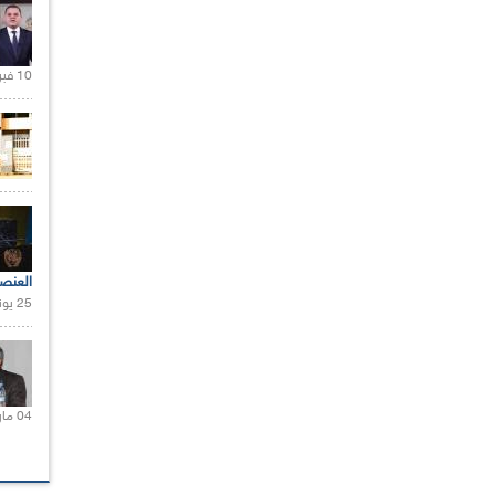
10 فبراير 2021 |
العنص
25 يونيو 2021 |
04 مارس 2020 |