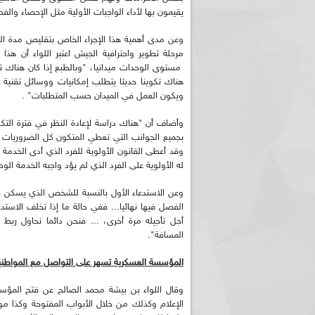
يقيمون بها لأداء الواجبات الأولية مثل الإحصاء والف
وعن مدى أهمية هذا الإجراء الخاص بتقليص مدة ال
مرحلة تطوير واحترافية الجيش اعتبر اللواء أن ه
مستوى الوحدات ميدانيا، "وبالطبع إذا كان هناك 
هناك تكوينا حديثا يتطلب إمكانيات ووسائل تقنية و
ويكون العمل في الميدان حسب المتطلبات" .
بجميع الجوانب التي تعطي المتكون كل الضروريات 
وقد أعطى القانون الأولوية للفرد الذي أدى الخدمة 
له الأولوية على الفرد الذي لم يؤد واجبه الخدمة ال
وعن الاستدعاء الأول بالنسبة للشخص الذي يسكن في
الفصل فيها نهائيا... ففي حالة ما إذا تخلف الاستد
أجل تأجيله مرة أخرى، ... فنحن دائما نحاول ربط ال
المسافة".
المؤسسة العسكرية تسهر على التواصل مع المواطن
وقال اللواء بن بيشة محمد الصالح عن فتح المؤس
الإعلام وكذلك من خلال الأبواب المفتوحة وكذا موق