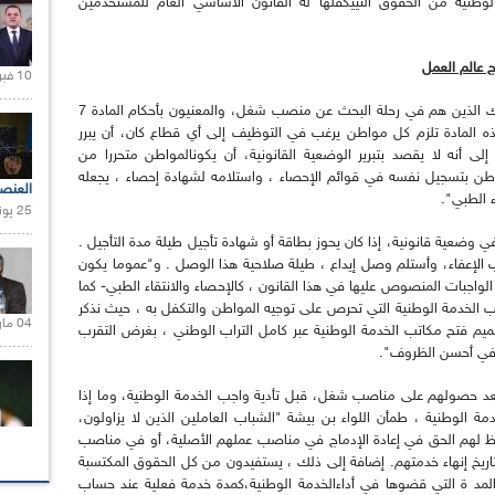
وطنية من الحقوق التييكفلها له القانون الأساسي العام للمستخدمين
ج عالم العمل
10 فبراير 2021 |
وعن التفاصيل التي تعني الشباب خاصة منهم أولئك الذين هم في رحلة البحث عن منصب شغل، والمعنيون بأحكام المادة 7
ذه المادة تلزم كل مواطن يرغب في التوظيف إلى أي قطاع كان، أن يبرر
إلى أنه لا يقصد بتبرير الوضعية القانونية، أن يكونالمواطن متحررا من
واطن بتسجيل نفسه في قوائم الإحصاء ، واستلامه لشهادة إحصاء ، يجعله
العنص
ء الطبي".
25 يونيو 2021 |
ي وضعية قانونية، إذا كان يحوز بطاقة أو شهادة تأجيل طيلة مدة التأجيل .
 الإعفاء، وأستلم وصل إيداع ، طيلة صلاحية هذا الوصل . و"عموما يكون
لواجبات المنصوص عليها في هذا القانون ، كالإحصاء والانتقاء الطبي- كما
كاتب الخدمة الوطنية التي تحرص على توجيه المواطن والتكفل به ، حيث نذكر
04 مارس 2020 |
يم فتح مكاتب الخدمة الوطنية عبر كامل التراب الوطني ، بغرض التقرب
وفي أحسن الظروف".
د حصولهم على مناصب شغل، قبل تأدية واجب الخدمة الوطنية، وما إذا
ة الوطنية ، طمأن اللواء بن بيشة "الشباب العاملين الذين لا يزاولون،
حفظ لهم الحق في إعادة الإدماج في مناصب عملهم الأصلية، أو في مناصب
 الستة (6) أشهر الموالية لتاريخ إنهاء خدمتهم. إضافة إلى ذلك ، يستفيدون من كل الحقوق المكتسبة
المد ة التي قضوها في أداءالخدمة الوطنية،كمدة خدمة فعلية عند حساب