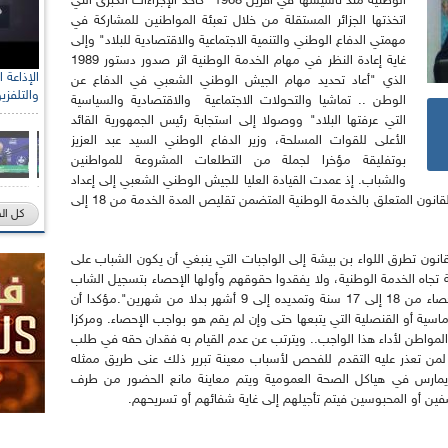
الوطنية منذ تأسيسها في أفريل 1968 "كأحد الإجراءات الكبرى التي
اتخذتها الجزائر المستقلة من خلال تعبئة المواطنين للمشاركة في
مهمتي الدفاع الوطني والتنمية الاجتماعية والاقتصادية للبلاد" وإلى
غاية إعادة النظر في مهام الخدمة الوطنية اثر صدور دستور 1989
رئيس الل
الذي "أعاد تحديد مهام الجيش الوطني الشعبي في الدفاع عن
الصحراو
الوطن .. تماشيا والتحولات الاجتماعية والاقتصادية والسياسية
التي عرفتها البلاد" ووصولا إلى استجابة رئيس الجمهورية القائد
الأعلى للقوات المسلحة، وزير الدفاع الوطني السيد عبد العزيز
بوتفليقة مؤخرا لجملة من التطلعات المشروعة للمواطنين
والشباب. إذ عمدت القيادة العليا للجيش الوطني الشعبي إلى إعداد
مشروع قانون جديد للخدمة الوطنية.. وصدر مؤخرا القانون المتعلق بالخدمة الوطنية المتضمن تقليص المدة الخدمة من 18 إلى
كل ال
نون تطرق اللواء بن بيشة إلى الواجبات التي ينبغي أن يكون الشباب على
ية تجاه الخدمة الوطنية، ولا يفقدوا حقوقهم وأولها الإحصاء بتسجيل الشاب
نفسه في جداول الإحصاء وقد تم تخفيض سن الإحصاء من 18 إلى 17 سنة وتمديده إلى 9 أشهر بدلا من شهرين".مؤكدا أن
وماسية أو القنصلية التي يتبعها حتى وإن لم يقم هو بواجب الإحصاء. ومركزا
لمواطن لأداء هذا الواجب.. ويترتب عن عدم القيام به فقدان حقه في طلب
ن لمن تعذر عليه التقدم للفحص لأسباب معينة تبرير ذلك عنى طريق ممثله
 يمارس في هياكل الصحة العمومية ويتم معاينة مانع الحضور من طرف
ين أو المحبوسين فيتم تأجيلهم إلى غاية شفائهم أو تسريحهم.