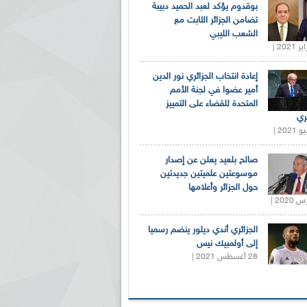
بوقدوم يؤكد لعبد الحميد دبيبة
تضامن الجزائر الثابت مع
الشعب الليبي
إعادة انتخاب الجزائري نور الدين
أمير عضوا في لجنة الأمم
المتحدة للقضاء على التمييز
ري
صالح بلعيد يعلن عن إصدار
موسوعتين علميتين جديدتين
حول الجزائر وأعلامها
الجزائري أندي ديلور ينضم رسميا
إلى أولمبيك نيس
28 أغسطس 2021 |