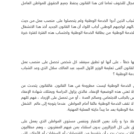
ا مجال للتخوف تماما لان هذا القانون يحفظ جميع الحقوق للمواطن العامل
 الشباب الذين أدوا الخدمة الوطنية ولم يتحصلوا على منصب عمل.من حيث
هم لواجبهم الوطني أجاب اللواء أن هذا القانون الجديد أخذ هذا الانشغال
الخدمة الوطنية من بطاقة الخدمة الوطنية واحتساب هذه الفترة كفترة خبرة
ن هناك من فهمها خطأ ، على أنها لو تطبق سيفقد كل شخص تحصل على منصب عمل
قانون ألغى تعليمة الوزير الأول السيد عبد المالك سلال الذي وعد الشباب
مة الوطنية ؟
ء من الخدمة الوطنية ليست مطروحة في هذا القانون. فالقانون يتحدث عن
تعني هذه الوضعية الإعفاء. فالذي يزاول الدراسة ويمتلك شهادة الإعفاء
ف خاص بالجانب الاجتماعي وصالح المدة ، أو من تحصل على الإرجاء ، فهم كلهم
 لا تقف الخدمة الوطنية عائقا أمام المواطن عندما يتوجه إلى عالم الشغل
الوطنية بعد ما يبدأ حايته العملية المهنية.
ملا حرا و يأخذ بعين الاعتبار وبنفس مستوى المواطن الذي يعمل على
ق على كل الجزائريين بدون استثناء بمن فيهم المغتربون ، وهم مطالبون
ات، بحيث يجب أن يتقربوا من القنصليات أو السفارات أو الأماكن التي