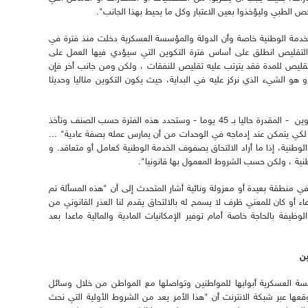
حص الطبي وليؤخذوا بعين الاعتبار وكل ما يحيط بهذا الجانب".
خدمة الوطنية خاصة وأن الدولة والمؤسسة العسكرية دخلت منذ فترة في
ذا التقليص انطلق على أساس فترة التكوين التي سيؤدي فيها العمل على
تقليص للمدة فقد يترتب عليه تقليص للنفقات ، ولكن ومن جانب أخر فإن
 هو الشيء الذي نركز عليه في البداية، حيث يكون التكوين مثاليا وحديثا
وأضاف أن "هناك دراسة لإعادة النظر في فترة التكوين - المقدرة حاليا بـ 45 يوما - وستحدد هذه الفترة حسب الصنف وتأخذ
لكي يتمكن عند إدماجه في الوحدات من أن يمارس عمله بصفة عادية" ...
الوطنية، إذا ما أراد الالتحاق بصفوف الخدمة الوطنية كعامل أو متعاقد. و
وطنية ، ولكن حسب الشروط المعمول بها قانونيا".
 منطقة بعيدة أو معزولة ونائية أشار المتحدث إلى أن "هذه المسألة تم
عاء أو كان للمعني ظرف لا يسمح له بالالتحاق يقدم لنا العذر القانوني من
وظيفة بالحاجة خاصة أمام توفير الإمكانيات المادية والمالية ماعدا بعد
ين
سة العسكرية أبوابها للمواطنين وتواصلها مع المواطن من خلال وسائل
عها عبر شبكة الانترنت أن "هذا الأمر يعد من الشروط الأولية التي نحث