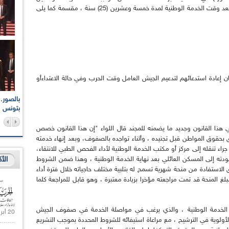
الجزائريين ، يبقى المواطن ملزما بواجبات عسكرية بعد وقت الخدمة الوطنية لمدة خمسة وعشرين (25) سنة ، مقسمة كما يلى
1 سنوات ، حيث بالإمكان إعادة استدعائهم لتدعيم الجيش العامل وقت الحرب وفي حالة الاعتداءأو
اعات الوطنية والجهوية
الإذاعة الجزائرية تقف دقيقة صمت ترحما على أرواح شهداء
ر 2021
17 أكتوبر 1961
بتونس
 هذا القانون وجديد ما يضمنه للمجند قال اللواء "إن هذا القانون خصص
نا من اثنتي عشرة (12) مادة تتعلق بحقوق المواطن قبل تجنيده ، وأثناء تواجده بالصفوف، وبعد إنهاء خدمته
اء تنقله إلى مركز أو مكتب الخدمة الوطنية لأداء الفحص الطبي للانتقاء،
الأ
ل عودته إلى المسكن العائلي بعد نهاية الخدمة الوطنية ، وهذا ضمن الشروط
لاستفادة من منحة شهرية تسمح له بتلبية مختلف حاجياته خلال فترة أداء
غ المنحة قد تمت مراجعته مؤخرا بزيادة معتبرة ، وهو قابل للمراجعة كلما
 الخدمة الوطنية ، والذي يرغب في مواصلة الخدمة في صفوف الجيش
20 أبريل 2021 |
أولوية في الترشيح ، مع مراعاة استيفائه للشروط المحددة بموجب التشريع