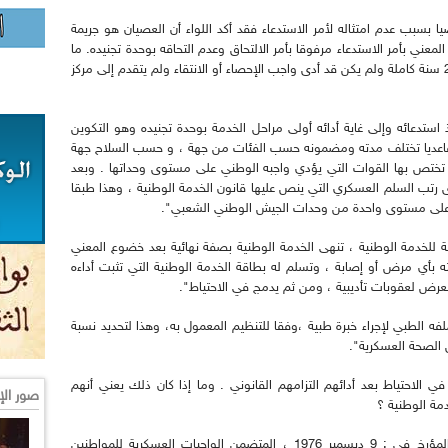
ا بسبب عدم امتثاله لأمر الاستدعاء فقد أكد اللواء أن العصيان هو جريمة
لمعني بأمر الاستدعاء مرفوقا بأمر الالتحاق وعدم التحاقه بوحدة تجنيده. ما
عدا في حالة القوى القاهرة .وذلك في حالة بلوغه 25 سنة كاملة ولم يكن قد أدى واجب الإحصاء أو الانتقاء ولم يتقدم إلى مركز
ستدعائه وإلى غاية أدائه أولى مراحل الخدمة بوحدة تجنيده وهو التكوين
 قاعديا تختلف مدته ومضمونه حسب الفئات من جهة ، و حسب السلاح جهة
ي تختص بها القوات التي يؤدي واجبه الوطني على مستوى وحداتها . وبعد
رتب السلم العسكري التي ينص عليها قانون الخدمة الوطنية ، وهذا طبقا
 على مستوى واحدة من وحدات الجيش الوطني الشعبي".
ية للخدمة الوطنية ، تنهى الخدمة الوطنية بصفة نهائية بعد خضوع المعني
 بأي مرض أو إصابة ، وتسلم له بطاقة الخدمة الوطنية التي تثبت أداءه
عرض لعقوبات تأديبية ، ومن ثم يدمج في الاحتياط".
ه الطبي لإجراء خبرة طبية ،وفقا للتنظيم المعمول به، وهذا لتحديد نسبة
 الصحة العسكرية".
ي الاحتياط بعد أدائهم التزامهم القانوني . وما إذا كان ذلك يعني أنهم
صور الإ
دمة الوطنية ؟
أوضح بن بيشة أنه وطبقا للامر رقم : 76 /110 المؤرخ في : 9 ديسمبر 1976 ، المتضمن الواجبات العسكرية للمواطنين