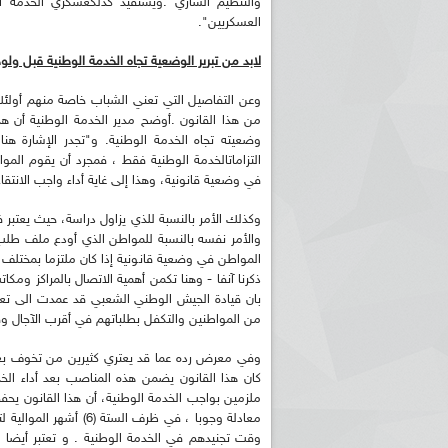
والتنظيم الساري .ويستفيد كذلكعسكري الخدمة ال
العسكريين".
لابد من تبرير الوضعية تجاه الخدمة الوطنية قبل ولو
من هذا القانون .أوضح مدير الخدمة الوطنية أن ه
وضعيته تجاه الخدمة الوطنية. و"تجدر الإشارة هنا 
التزاماتالخدمة الوطنية فقط ، فمجرد أن يقوم الم
في وضعية قانونية، وهذا إلى غاية أداء واجب الانتقا
وكذلك الأمر بالنسبة للذي يزاول دراسة، حيث يعتبر ف
والأمر نفسه بالنسبة للمواطن الذي أودع ملف طلب
المواطن في وضعية قانونية إذا كان ملتزما بمختلف ا
ذكرنا آنفا - وهنا تكمن أهمية الاتصال بالمراكز وم
بان قيادة الجيش الوطني الشعبي قد عمدت الى تعم
من المواطنين والتكفل بطلباتهم في أقرب الآجال 
وفي معرض رده عما قد يعتري كثيرين من تخوف بع
كان هذا القانون يضمن هذه المناصب بعد أداء الخدم
ملزمين بواجب الخدمة الوطنية، أن هذا القانون ي
معادلة وجوبا ، في ظرف
وقت تجنيدهم في الخدمة الوطنية . و تعتبر أيضا 