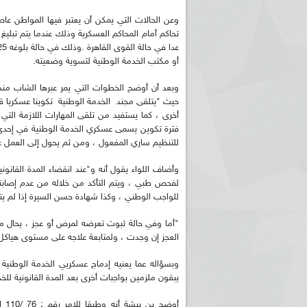
وعن الحالات التي يمكن أن يعتبر فيها المواطن عاصي
تحاكم أمام المحاكم العسكرية وذلك عندما يتم تبليغ ا
أو مكتب الخدمة الوطنية لتسوية وضعيته.
وبعد أن أوضح الخطوات التي يمر عبرها الشاب منذ ا
حيث "يتلقى مجند الخدمة الوطنية تكوينا عسكريا
أخرى ، كما يستفيد من تلقى المهارات اللازمة الت
فترة تكوين يسمى عسكري الخدمة الوطنية في إحدى 
للتنظيم ساري المفعول ، ومن ثم يحول إلى العمل
وأضاف اللواء يقول أنه و"عند انقضاء المدة القانون
لفحص طبي ، ويتم التأكد من خلاله من عدم إصابته
للواجب الوطني ، وكذا شهادة حسن السيرة إذا لم يت
"أما وفي حالة ثبوت تعرضه لمرض أو عجز ، يحال ملف
العجز إن وجدت ، ولمتابعة علاجه على مستوى هياكل
وبسؤاله عما يعنيه إدماج عسكريي الخدمة الوطنية ف
يبقون ملزمين بواجبات أخرى بعد المدة القانونية للخ