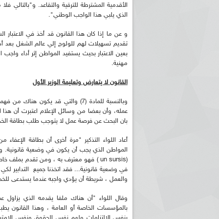
الأقدمية المشترطة للترقية والتقاعد. و"بالتالي فل
الذي يلبي هذا الواجب الوطني".
و عن ما إذا كان هذا القانون قد أخذ في الاعتبار
تقديم تسهيلات لهم للولوج إلي عالم الشغل بعد أدائ
بعين الاعتبار بحيث يستفيد المواطن إثر أداء واجب 
مهنية.
القانون لا يتعارض وتعليمة الوزير الأول
وبالنسبة للمادة (7) والتي قد يكو
عمله، وأن بعضا من وسائل الإعلام اعتبرت أن هذا ال
بان البحث عن فرصة عمل لا يتوجب طلب بطاقة الخد
أعاد اللواء التذكير "مرة أخرى أن بطاقة الإعفا
المواطن الذي يجب أن يكون في وضعية قانونية. ولا 
(un sursis ) فهو معترف به ، ومن تقدم بمل
في وضعية قانونية... فقد اتخذنا جميع التدابير لكي
والعمل ، شريطة أن يؤدي واجبه عندما يستدعى للخدمة 
وقال اللواء "أن هناك ملفا يقدمه الذي يزاول ع
بالمؤسسات الخاصة أو العامة ، وهذا القانون يطب
بنفس الالتزامات ولهم نفس الحقوق ونفس الامتياز