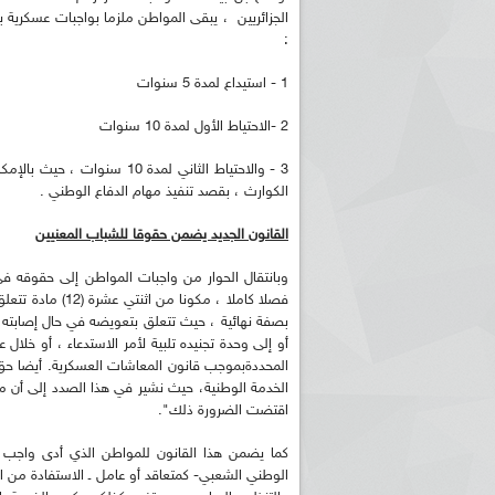
:
1 - استيداع لمدة 5 سنوات
2 -الاحتياط الأول لمدة 10 سنوات
3 - والاحتياط الثاني لمدة 0
الكوارث ، بقصد تنفيذ مهام الدفاع الوطني .
ريم الإذاعة الجزائرية للرياضيين البارالمبيين المتوجين
بالصور... اللقاء الوطني لمديري الإذ
اليات في طوكيو
حول مرافقة وتغطية الإنتخابات المحلية لـ27 نوفمب
القانون الجديد يضمن حقوقا للشباب المعنيين
وبانتقال الحوار من واجبات المواطن إلى حقوقه في
فصلا كاملا ، مكو
بصفة نهائية ، حيث تتعلق بتعويضه في حال إصابته جر
أو إلى وحدة تجنيده تلبية لأمر الاستدعاء ، أو خلا
المحددةبموجب قانون المعاشات العسكرية. أيضا حق ا
الخدمة الوطنية، حيث نشير في هذا الصدد إلى أن مبل
اقتضت الضرورة ذلك".
كما يضمن هذا القانون للمواطن الذي أدى واجب
الوطني الشعبي- كمتعاقد أو عامل ـ الاستفادة من ال