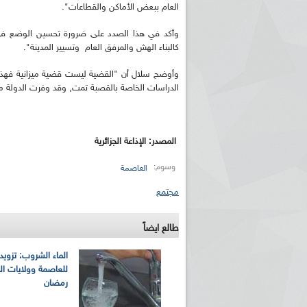
العام ببعض الأماكن والقطاعات".
وأكد في هذا الصدد على ضرورة تحسين الوضع في ك
كالبناء الهش والمرفق العام وتسيير المدينة".
وأوضح سلال أن "القضية ليست قضية ميزانية فهذه 
الدراسات الخاصة بالقصبة تمت, وقد وفرت الدولة م
المصدر: الإذاعة الجزائرية
وسوم:
العاصمة
مجتمع
طالع ايضاً
الماء الشروب: تزويد
للعاصمة وولايات الج
رمضان