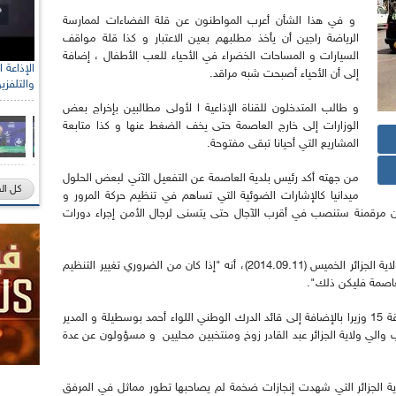
و في هذا الشأن أعرب المواطنون عن قلة الفضاءات لممارسة
الرياضة راجين أن يأخذ مطلبهم بعين الاعتبار و كذا قلة مواقف
السيارات و المساحات الخضراء في الأحياء للعب الأطفال ، إضافة
إلى أن الأحياء أصبحت شبه مراقد.
والتلفزي
و طالب المتدخلون للقناة الإذاعية ا لأولى مطالبين بإخراج بعض
الوزارات إلى خارج العاصمة حتى يخف الضغط عنها و كذا متابعة
المشاريع التي أحيانا تبقى مفتوحة.
من جهته أكد رئيس بلدية العاصمة عن التفعيل الآني لبعض الحلول
كل ال
ميدانيا كالإشارات الضوئية التي تساهم في تنظيم حركة المرور و
ن مرقمنة ستنصب في أقرب الآجال حتى يتسنى لرجال الأمن إجراء دورات
وقال سلال خلال اجتماع جمعه بالسلطات المحلية لولاية الجزائر الخميس (2014.09.11)، أنه "إذا كان من الضروري تغيير التنظيم
لعاصمة فليكن ذلك".
و شارك في هذا الاجتماع الذي جرى في جلسة مغلقة 15 وزيرا بالإضافة إلى قائد الدرك الوطني اللواء أحمد بوسطيلة و المدير
ب والي ولاية الجزائر عبد القادر زوخ ومنتخبين محليين و مسؤولون عن عدة
 الجزائر التي شهدت إنجازات ضخمة لم يصاحبها تطور مماثل في المرفق