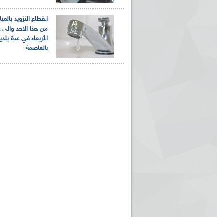
انقطاع التزويد بالمياه
من هذا الاحد والى غ
الأربعاء في عدة بلدي
بالعاصمة
ريم الإذاعة الجزائرية للرياضيين البارالمبيين المتوجين
بالصور... اللقاء الوطني لمديري الإذ
اليات في طوكيو
حول مرافقة وتغطية الإنتخابات المحلية لـ27 نوفمب