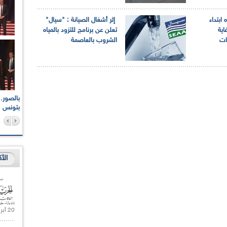
 ابتداء
إثر أشغال الصيانة : "سيال"
اية
تعلن عن برنامج للتزود بالمياه
ات
الشروب بالعاصمة
اعات الوطنية والجهوية
الإذاعة الجزائرية تقف دقيقة صمت ترحما على أرواح شهداء
ر 2021
17 أكتوبر 1961
بتونس
الأ
20 أبريل 2021 |