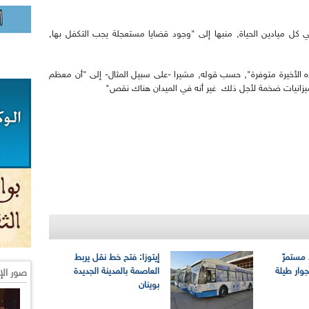
ل ميادين الحياة, منبها إلى "وجود قضايا مستعجلة يجب التكفل بها,
الأخيرة متوفرة", حسب قوله, مشيرا -على سبيل المثال- إلى "أن معظم
يزانيات ضخمة لأجل ذلك غير أنه في الميدان هناك نقص"
 مستمرّ
إيتوزا: فتح خط نقل يربط
وار طيلة
العاصمة بالمدينة الجديدة
صور الإ
بوينان