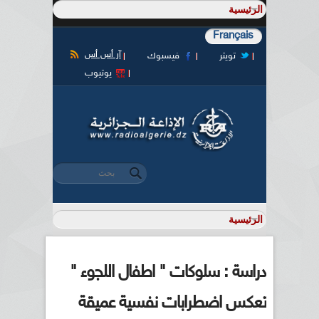
Français
آر أس أس
تويتر
فيسبوك
يوتيوب
‏بحث ‏
استمارة البحث
دراسة : سلوكات " اطفال اللجوء "
تعكس اضطرابات نفسية عميقة