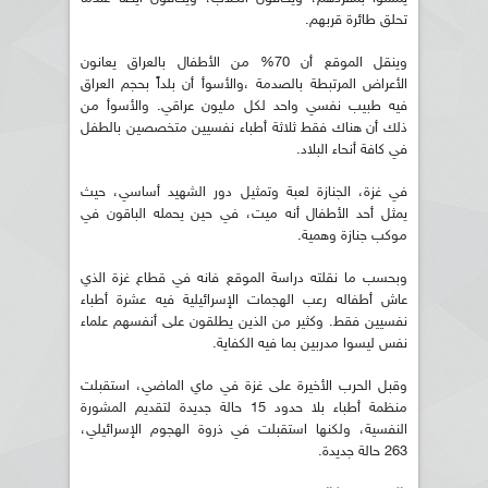
تحلق طائرة قربهم.
وينقل الموقع أن 70% من الأطفال بالعراق يعانون
الأعراض المرتبطة بالصدمة ،والأسوأ أن بلداً بحجم العراق
فيه طبيب نفسي واحد لكل مليون عراقي. والأسوأ من
ذلك أن هناك فقط ثلاثة أطباء نفسيين متخصصين بالطفل
في كافة أنحاء البلاد.
في غزة، الجنازة لعبة وتمثيل دور الشهيد أساسي، حيث
يمثل أحد الأطفال أنه ميت، في حين يحمله الباقون في
موكب جنازة وهمية.
وبحسب ما نقلته دراسة الموقع فانه في قطاع غزة الذي
عاش أطفاله رعب الهجمات الإسرائيلية فيه عشرة أطباء
نفسيين فقط. وكثير من الذين يطلقون على أنفسهم علماء
نفس ليسوا مدربين بما فيه الكفاية.
وقبل الحرب الأخيرة على غزة في ماي الماضي، استقبلت
منظمة أطباء بلا حدود 15 حالة جديدة لتقديم المشورة
النفسية، ولكنها استقبلت في ذروة الهجوم الإسرائيلي،
263 حالة جديدة.