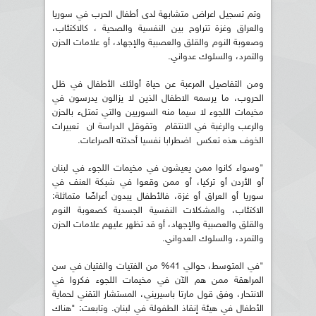
وتم تسجيل اعراض متشابهة لدى أطفال الحرب في سوريا
والعراق وغزة تتراوح بين النفسية والصحية ، كالاكتئاب،
وصعوبة النوم والقلق والعصبية والإجهاد، أو علامات الحزن
والتمرد، والسلوك عدواني.
ومن التفاصيل المرعبة عن حياة أولئك الأطفال في ظل
الحروب، ما يرسمه الاطفال الذين لا يزالون يدرسون في
مخيمات اللجوء لا سيما منه السوريين والتي تمتلء بالحزن
والرعب والرغبة في الانتقام وتقوقل الدراسة ان تعبيرات
الخوف هذه تعكس اضطرابا نفسيا أحدثته الصراعات.
"وسواء كانوا ممن يعيشون في مخيمات اللجوء في لبنان
أو الأردن أو تركيا، أو ممن وقعوا في شبكة العنف في
سوريا أو العراق أو غزة، فالأطفال يبدون أعراضًا متماثلة:
الاكتئاب، والمشكلات النفسية الجسدية كصعوبة النوم
والقلق والعصبية والإجهاد، أو قد تظهر عليهم علامات الحزن
والتمرد، والسلوك العدواني.
"في المتوسط​​، حوالي 41% من الفتيات والفتيان في سن
المراهقة ممن هم الآن في مخيمات اللجوء فكروا في
الانتحار، وفق قول مارتا باسيريني، المستشار التقني لحماية
الأطفال في هيئة إنقاذ الطفولة في لبنان. وتابعت: "هناك