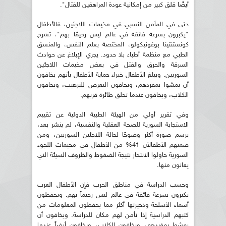
أيضًا قلق كبير من إمكانية عودة المراهقين للقتال".
حتى في المأمن النسبي في مخيمات اللاجئين، فالأطفال
"يكبرون بسرعة فائقة في عالم ليس رحيمًا بهم"، تشرح
كونستنتينا بوغونيكولو، المختصة بعلم النفس، والمنسق
الطبي مع منظمة أطباء بلا حدود. يجري الإبلاغ عن حوادث
السرقة والحرق والقتل في بعض مخيمات اللاجئين
السوريين. ويبلغ الأطفال خبراء حماية الأطفال بأنهم يخافون
أن يمشوا بمفردهم، ويخافون التعرض للترهيب، ويخافون
الكلاب، ويخافون عندما تحلق طائرة قربهم.
وفي تقرير أولي من الهيئة الطبية الدولية عن تقييم
الاستجابة السورية للصحة العقلية والنفسية، لم ينشر بعد،
يرسم صورة أكثر وضوحًا لحالة اللاجئين السوريين، ومن
ضمنهم الأطفالأن 41% من الأطفال في مخيمات اللجوء
السورية حاولوا الانتحار نتيجة الضغوط والظروف السيئة التي
يعانون منها.
وحسب الدراسة في مناطق الحرب فإن الأطفال العرب
يكبرون بسرعة فائقة في عالم ليس رحيماً بهم. ويحفظون
أسماء الأسلحة وذخيرتها أكثر مما يحفظون المعلومات من
كتبهم الدراسية إذا تأمن لهم مكان للدراسة. ويخافون أن
يمشوا بمفردهم، ويخافون الكلاب، ويخافون أيضاً عندما