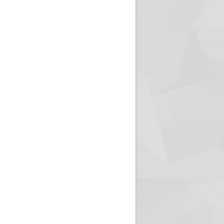
ريم الإذاعة الجزائرية للرياضيين البارالمبيين المتوجين
بالصور... اللقاء الوطني لمديري الإذ
اليات في طوكيو
حول مرافقة وتغطية الإنتخابات المحلية لـ27 نوفمب