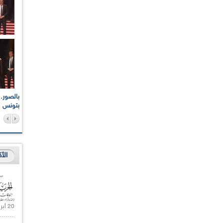
اعات الوطنية والجهوية
الإذاعة الجزائرية تقف دقيقة صمت ترحما على أرواح شهداء
ر 2021
17 أكتوبر 1961
بتونس
الأ
20 أبريل 2021 |