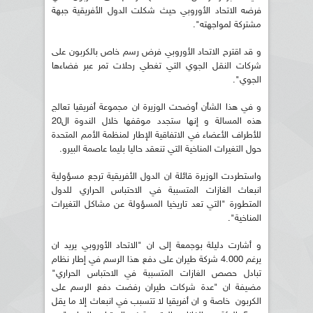
فرضه الاتحاد الأوروبي حيث شكلت الدول الأفريقية جبهة
مشتركة لمواجهته".
و قد اقترح الاتحاد الأوروبي فرض رسم خاص بالكربون على
شركات النقل الجوي التي تغطي رحلات تمر عبر فضاءها
الجوي".
و في هذا الشأن أوضحت الوزيرة ان مجموعة أفريقيا تعالج
هذه المسالة و إنها ستجدد موقفها خلال الندوة ال20
للأطراف الأعضاء في الاتفاقية الإطار لمنظمة الأمم المتحدة
حول التغيرات المناخية التي تنعقد حاليا بليما عاصمة البيرو.
واستطردت الوزيرة قائلة ان الدول الأفريقية ترجع مسؤولية
انبعاث الغازات المتسببة في الاحتباس الحراري للدول
المتطورة "التي تعد تاريخيا المسؤولة عن مشاكل التغيرات
المناخية".
و أشارت دليلة بوجمعة إلى ان "الاتحاد الأوروبي يريد ان
يرغم 4.000 شركة طيران على دفع هذا الرسم في إطار نظام
تبادل حصص الغازات المتسببة في الاحتباس الحراري"
مضيفة ان "عدة شركات طيران رفضت دفع الرسم على
الكربون خاصة و ان أفريقيا لا تتسبب في انبعاث إلا ما يقل