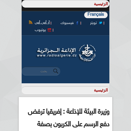
Français
آر أس أس
تويتر
فيسبوك
يوتيوب
‏بحث ‏
استمارة البحث
وزيرة البيئة للإذاعة : إفريقيا ترفض
دفع الرسم على الكربون بصفة