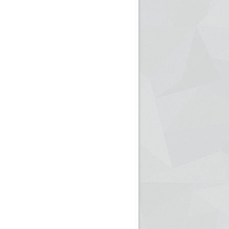
ريم الإذاعة الجزائرية للرياضيين البارالمبيين المتوجين
بالصور... اللقاء الوطني لمديري الإذ
اليات في طوكيو
حول مرافقة وتغطية الإنتخابات المحلية لـ27 نوفمب