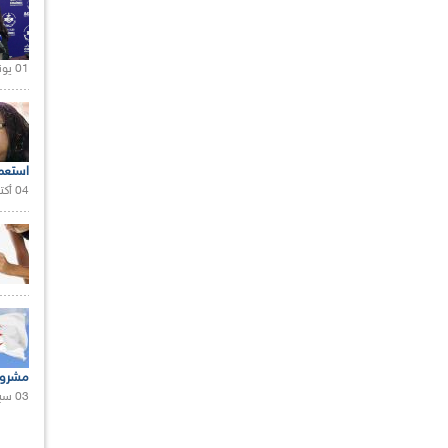
01 يونيو 2021 |
استعم
04 أكتوبر 2020 |
مشروع
03 سبتمبر 2020 |