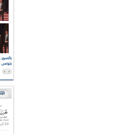
اعات الوطنية والجهوية
الإذاعة الجزائرية تقف دقيقة صمت ترحما على أرواح شهداء
ر 2021
17 أكتوبر 1961
بتونس
الأ
20 أبريل 2021 |